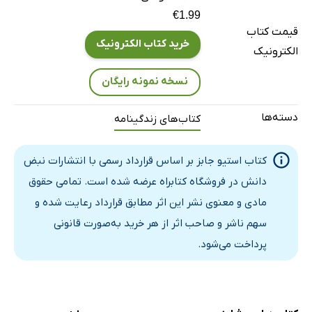
فصل 14: گم‌شدن و پیدا شدن
€1.99
قیمت کتاب
فصل 15: نوبت نکست رسیده
خرید کتاب الکترونیک
الکترونیک
فصل 16: سیلی وود
فصل 17: متفاوت فکر کن
نسخه نمونه رایگان
فصل 18: نمایش بزرگ
دسته‌ها
کتاب‌های زندگینامه
فصل 19: رؤیایی
فصل 20: زندگی روزمره
کتاب استیو جابز بر اساس قرارداد رسمی با انتشارات نبض
فصل 21: آخرین ایستگاه
دانش در فروشگاه کتابراه عرضه شده است. تمامی حقوق
12 راز موفقیت استیو جابز
مادی و معنوی نشر این اثر مطابق قرارداد رعایت شده و
هفت درس از زندگی کاری استیو جابز
سهم ناشر و صاحب اثر از هر خرید به‌صورت قانونی
اتفاقات مهم زندگی جابز در هرسال از زندگی او
پرداخت می‌شود.
مراجع و منابع