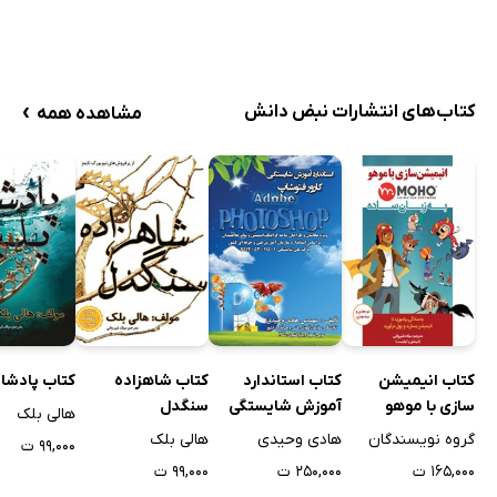
›
کتاب‌های انتشارات نبض دانش
مشاهده همه
کتاب انیمیشن
کتاب استاندارد
کتاب شاهزاده
کتاب پادشاه
سازی با موهو
آموزش شایستگی
سنگدل
هالی بلک
MOHO به زبان
کارور فتوشاپ
گروه نویسندگان
هادی وحیدی
هالی بلک
۹۹,۰۰۰ ت
ساده
۱۶۵,۰۰۰ ت
۲۵۰,۰۰۰ ت
۹۹,۰۰۰ ت