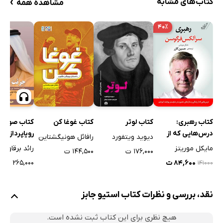
›
کتاب‌های مشابه
مشاهده همه
۴۰٪
کتاب رهبری:
کتاب لوتر
کتاب غوغا کن
کتاب صوتی 
درس‌هایی که از
رویاپردازی
دیوید ویتفورد
رافائل هونیگشتاین
زندگی و سال‌های
مایکل موریتز
رائد برقاوی
۱۷۶,۰۰۰ ت
۱۴۴,۵۰۰ ت
حضورم در
۸۴,۶۰۰ ت
۲۶۵,۰۰۰ ت
۱۴۱۰۰۰
منچستریونایتد
آموختم
نقد، بررسی و نظرات کتاب استیو جابز
هیچ نظری برای این کتاب ثبت نشده است.