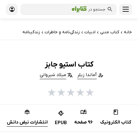
جستجو در
خانه
کتاب‌ متنی
ادبیات
زندگی‌نامه و خاطرات
زندگینامه
›
›
›
›
کتاب استیو جابز
آماندا زیلر
میلاد شیروانی
★
★
★
★
★
کتاب الکترونیک
96 صفحه
انتشارات نبض دانش
EPUB