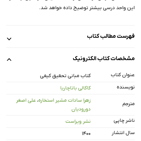
این واحد درسی بیشتر توضیح داده خواهد شد.
فهرست مطالب کتاب
مقدمه مترجمان
مشخصات کتاب الکترونیک
واحد 1: رویارویی با روش‌های تحقیق کیفی
واحد 2: انواع تحقیقات کیفی
عنوان کتاب
کتاب مبانی تحقیق کیفی
واحد 3: مفهوم‌سازی تحقیقات کیفی
نویسنده
کاکالی باتاچاریا
واحد 4: کار با چارچوب‌های نظری
زهرا سادات مشیر استخاره
،
علی اصغر
واحد 5: رویکردهای روش‌شناختی به تحقیق کیفی
مترجم
دورودیان
واحد 6: روش‌های جمع‌آوری اطلاعات
ناشر چاپی
نشر ویراست
واحد 7: تحلیل داده‌ها، تفسیر و بازنمایی
سال انتشار
واحد 8: جمع‌بندی
۱۴۰۰