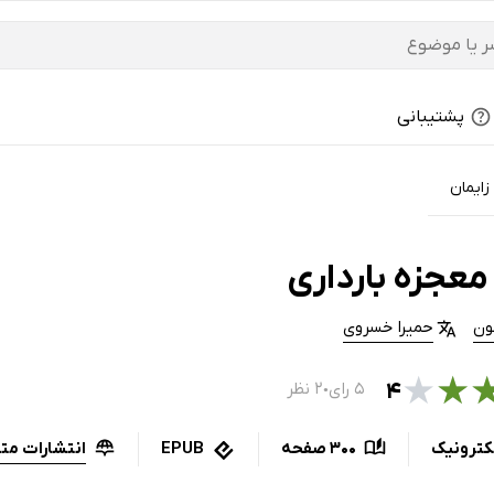
پشتیبانی
زایمان
معجزه بارداری
سون
حمیرا خسروی
★
★
۴
۵ رای
۲ نظر
●
انتشارات م
کترونیک
300 صفحه
EPUB