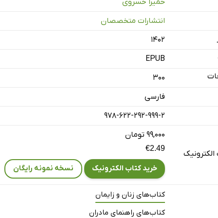
حمیرا خسروی
ایط ویژه و سایر موارد مرتبط با ناباروری
انتشارات متخصصان
۱۴۰۲
EPUB
ات
300
فارسی
978-622-292-999-2
۹۹,۰۰۰ تومان
€2.49
الکترونیک
خرید کتاب الکترونیک
نسخه نمونه رایگان
کتاب‌های زنان و زایمان
کتاب‌های راهنمای مادران