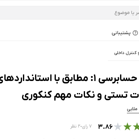
پشتیبانی
کنترل داخلی
کتاب حسابرسی 1: مطابق با استا
ت تستی و نکات مهم کنکوری
 ملایی
★
★
۳.۸۶
۷ رای
۲ نظر
●