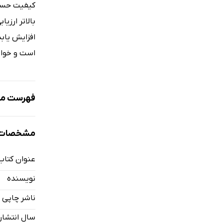
کیفیت حساب
بالاتر ارزی
افزایش یابد
است و خوا
فهرست مط
فصل اول: آ
مشخصات ک
فصل دوم: آی
فصل سوم: 
عنوان کتاب
فصل چهارم:
نویسنده
فصل پنجم:
ناشر چاپی
فصل ششم: 
سال انتشار
فصل هفتم: 