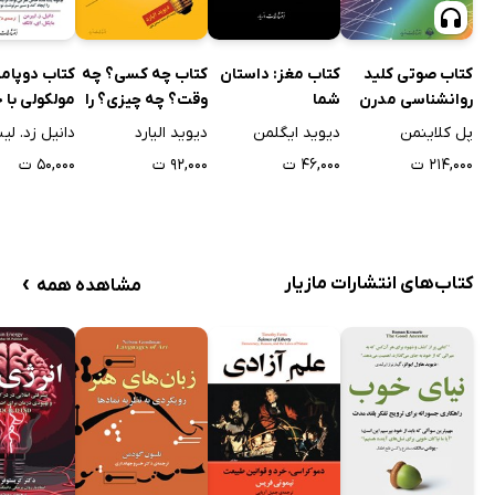
پارادوکس گرانش
سرزمین کوتوله‌های سبز
کتاب صوتی کلید
کتاب مغز: داستان
کتاب چه‌ کسی؟ چه‌‌‌‌
کتاب دوپامی
گرانش چیست؟
روانشناسی مدرن
شما
وقت؟ چه‌ چیزی؟ را
مولکولی با
اختراع کرد؟
شگفت‌ انگیز
نظریه نسبیت عام اینشتین
پل کلاینمن
دیوید ایگلمن
دیوید الیارد
دانیل زد. لی
به درون تاریکی
۲۱۴,۰۰۰ ت
۴۶,۰۰۰ ت
۹۲,۰۰۰ ت
۵۰,۰۰۰ ت
ساختار سیاهچاله
4: سرنوشت
گذر زمان
›
کتاب‌های انتشارات مازیار
مشاهده همه
ساعت کیهانی
ساعت کهکشانی
حیات باستان
اندازه‌گیری زمان
پیکان زمان
نظم در بی‌نظمی