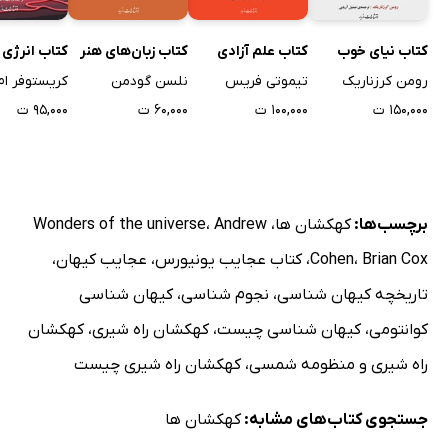
انتروپی در عمل
کتاب نیای خوب
کتاب علم آزادی
کتاب زبان‌های هنر
کتاب انرژی 
پیکان زمان
رومن کرزناریک
تیموتی فریس
نلسن گودمن
کریستوفر ام.
چرخه زندگی کیهان
۱۵۰,۰۰۰ ت
۱۰۰,۰۰۰ ت
۶۰,۰۰۰ ت
۹۵,۰۰۰ ت
حیات کیهان
سرنوشت ستارگان
مرگ کیهان
مرگ خورشید
برچسب‌ها:
کهکشان ها
،
Andrew
،
Wonders of the universe
آخرین ستارگان
Brian Cox
،
Cohen
،
کتاب عجایب یونیورس
،
عجایب کیهان
،
آغاز پایان
تاریخچه کیهان شناسی
،
نجوم شناسی
،
کیهان شناسی
نمایه
کوانتومی
،
کیهان شناسی چیست
،
کهکشان راه شیری
،
کهکشان
راه شیری و منظومه شمسی
،
کهکشان راه شیری چیست
جستجوی کتاب‌های مشابه:
کهکشان ها