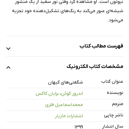
نیوتون است. او مشاهده کرد وقتی نور سفید از یک منشور
شیشه‌ای عبور می‌کند به رنگ‌های تشکیل‌دهنده خود تجزیه
می‌شود.
فهرست مطالب کتاب
مقدمه: کیهان
مشخصات کتاب الکترونیک
1: پیام‌آوران
داستان نور
عنوان کتاب
شگفتی‌های کیهان
جای ما در کیهان
نویسنده
اندرور کوئن
،
برایان کاکس
همسایگان کهکشان ما
مترجم
محمداسماعیل فلزی
نقشه کهکشان راه شیری
ناشر چاپی
انتشارات مازیار
شکل کهکشان راه شیری
تولد یک ستاره
سال انتشار
۱۳۹۹