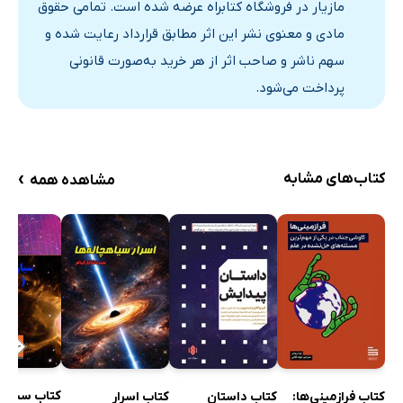
مازیار در فروشگاه کتابراه عرضه شده است. تمامی حقوق
تولد کیهان
مادی و معنوی نشر این اثر مطابق قرارداد رعایت شده و
نور مرئی
سهم ناشر و صاحب اثر از هر خرید به‌صورت قانونی
تصویر گذشته
پرداخت می‌شود.
چشم‌اندازی بکر
2: غبار ستارگان
منشاء حیات
›
کتاب‌های مشابه
مشاهده همه
چرخه زندگی
نگاشت آسمان شب
بستر تولد ستارگان
چگونه سیارات فراخورشیدی را بیابیم؟
منشاء حیات
جدول تناوبی عناصر
گروه جهانی عناصر شیمی
ستارگان از چه موادی ساخته شده‌اند؟
کتاب سیاره
کتاب فرازمینی‌ها:
کتاب داستان
کتاب اسرار