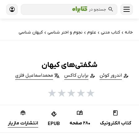
جستجو در
خانه
کتاب‌ متنی
علوم
نجوم و اختر شناسی
کیهان شناسی
›
›
›
›
شگفتی‌های کیهان
اندرور کوئن
برایان کاکس
محمداسماعیل فلزی
★
★
★
★
★
کتاب الکترونیک
280 صفحه
انتشارات مازیار
EPUB