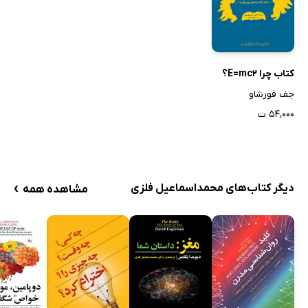
منشاء حیات
3: سقوط
حداکثر نیرو
کتاب چرا E=mc2؟
ریسمان نامرئی
جف فورشاو
سیبی که هیچ‌گاه نیفتاد
۵۴,۰۰۰ ت
معمار بزرگ
ژئوئید
کشش ماه
›
دیگر کتاب‌های محمداسماعیل فلزی
مشاهده همه
صبح کاذب
گوی آبی
آرایه‌ی بسیار بزرگ (VLA)
مسیر برخورد
وقتی کهکشان‌ها برخورد کنند
احساس نیرو