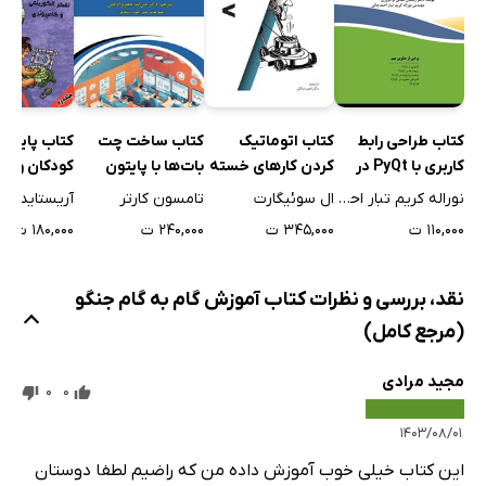
کتاب طراحی رابط
کتاب اتوماتیک
کتاب ساخت چت
کتاب پایتون
کاربری با PyQt در
کردن کارهای خسته
بات‌ها با پایتون
کودکان و نو
پایتون
کننده با Python
(جلد دوم)
نوراله کریم تبار احمدچالی
ال سوئیگارت
تامسون کارتر
۱۱۰,۰۰۰ ت
۳۴۵,۰۰۰ ت
۲۴۰,۰۰۰ ت
۱۸۰,۰۰۰ ت
نقد، بررسی و نظرات کتاب آموزش گام به گام جنگو
(مرجع کامل)
مجید مرادی
0
0
۱۴۰۳/۰۸/۰۱
این کتاب خیلی خوب آموزش داده من که راضیم لطفا دوستان