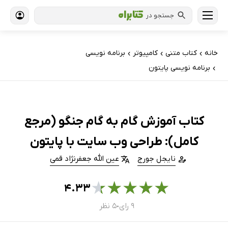
جستجو در
خانه
کتاب‌ متنی
کامپیوتر
برنامه نویسی
›
›
›
برنامه نویسی پایتون
›
کتاب آموزش گام به گام جنگو (مرجع
کامل): طراحی وب سایت با پایتون
نایجل جورج
عین الله جعفرنژاد قمی
★
★
★
★
★
۴.۳۳
۹ رای
۵ نظر
●