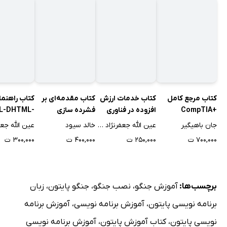
کتاب مرجع کامل
کتاب خدمات ارزش
کتاب مقدمه‌ای بر
کتاب راهنما
+CompTIA
افزوده در فناوری
فشرده سازی
L-DHTML-
Network (جلد 1) -
اطلاعات
اطلاعات - ویراست
XML
جان باهیگیر
عین الله جعفرنژاد قمی
خالد سیود
ویراست ششم
چهارم
۷۰۰,۰۰۰ ت
۲۵۰,۰۰۰ ت
۴۰۰,۰۰۰ ت
۳۰۰,۰۰۰ ت
برچسب‌ها:
آموزش جنگو
،
نصب جنگو
،
جنگو پایتون
،
زبان
برنامه نویسی پایتون
،
آموزش برنامه نویسی
،
آموزش برنامه
نویسی پایتون
،
کتاب آموزش پایتون
،
آموزش برنامه نویسی