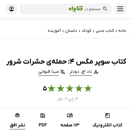
جستجو در
خانه
کتاب‌ متنی
کودک
داستان
آموزنده
›
›
›
›
کتاب سوپر مگس 4: حمله‌ی حشرات شرور
تاد اچ. دودلر
مینا قنواتی
★
★
★
★
★
۵
۳ رای
۲ نظر
●
کتاب الکترونیک
113 صفحه
PDF
نشر افق