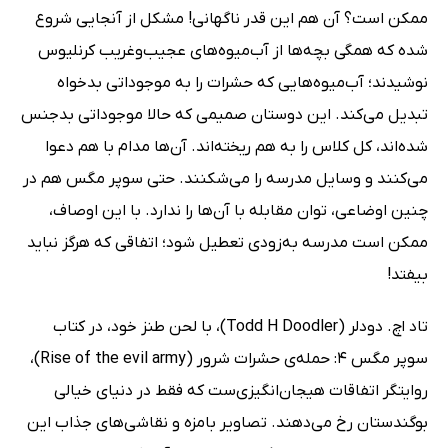
ممکن است؟ آن هم این قدر ناگهانی! مشکل از آنجایی شروع
شده که همگی بچه‌ها از آب‌میوه‌های عجیب‌و‌غریب کرنلیوس
نوشیدند؛ آب‌میوه‌هایی که حشرات را به موجوداتی بدخواه
تبدیل می‌کند. این دوستان صمیمی که حالا موجوداتی بدجنس
شده‌اند، کل کلاس را به هم ریخته‌اند. آن‌ها مدام با هم دعوا
می‌کنند و وسایل مدرسه را می‌شکنند. حتی سوپر مگس هم در
چنین اوضاعی، توان مقابله با آن‌ها را ندارد. با این اوصاف،
ممکن است مدرسه به‌زودی تعطیل شود؛ اتفاقی که هرگز نباید
بیفتد!
تاد اچ. دودلر (Todd H Doodler)، با لحن طنز خود، در کتاب
سوپر مگس 4: حمله‌ی حشرات شرور (Rise of the evil army)،
روایتگر اتفاقات هیجان‌انگیزی‌ست که فقط در دنیای خیالی
بوگندستان رخ می‌دهند. تصاویر بامزه و نقاشی‌های جذاب این