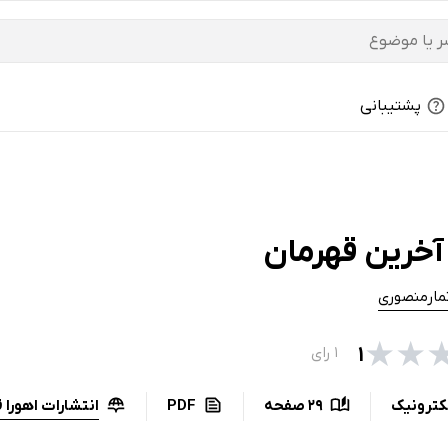
پشتیبانی
آخرین قهرمان
مارمنصوری
★
★
۱
۱ رای
انتشارات اهورا 
کترونیک
29 صفحه
PDF