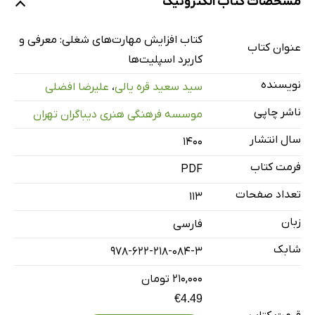
مشخصات کتاب الکترونیک
انواع اسپلیت
کولر گازی
کتاب افزایش مهارت‌های شغلی: معرفی و
عنوان کتاب
اسپلیت تک‌پنله
کاربرد اسپلیت‌ها
کولر گازی اسپلیت چند پنل (مولتی اسپلیت)
نویسنده
سید سعید قره یالی
،
علیرضا افضلی
کولر گازی اسپلیت خانگی
ناشر چاپی
موسسه فرهنگی هنری دیباگران تهران
کولر گازی اسپلیت پیشرفته
سال انتشار
۱۴۰۰
سیستم تهویه مطبوع VRF & VRV
فرمت کتاب
سیستم VRF با گرمایش بازیافت حرارتی HR - VRF
PDF
کولر گازی اسپلیت صنعتی
تعداد صفحات
113
سیستم اسپلیت اینورتری
زبان
فارسی
کمپرسور
شابک
978-622-218-084-3
انواع کمپرسور
۲۱۰,۰۰۰ تومان
کمپرسورهای پیستونی
€4.49
کمپرسورهای روتاری (دوار)