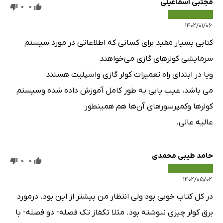
مجتبی اسماعیلی
0
0
فیلترهای کولر گازی
کویل‌های کولر گازی
۱۴۰۲/۰۱/۰۶
پره‌های کویل
کتابی بسیار مفید برای کسانی که اطلاعاتی در مورد سیستم
آماده‌سازی برای زمستان
سرمایشی کولر‌های گازی می‌خواهند
تعمیر کولر گازی اسپلیت
ویا در ابتدای راه تعمیرات کولر گازی واسپلیت هستند
عیب‌یابی و سرویس کولر گازی پنجره‌ای
می باشد، عیب یابی به طور کامل آموزش داده شده وسیستم
سرویس کولر گازی پنجره‌ای
کولر‌ها وکمپرسور‌های آن‌ها هم همینطور
نقص‌یابی و تعمیر کولر گازی
عالیه عالی.
حامد طیبی محمدی
0
0
۱۴۰۲/۰۵/۰۲
در کل کتاب خوبی بود ولی انتظار من بیشتر از این بود. درمورد
برق کولر چیزی ننوشته بود. مثلا تکفاز تک فصله- دو فصله- با