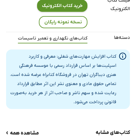
قیمت کتاب
کمپرسورهای پیچی (اسکرول)
خرید کتاب الکترونیک
الکترونیک
کمپرسورهای حلزونی
نسخه نمونه رایگان
کمپرسورهای سانتریفیوژ
کندانسور
دسته‌ها
کتاب‌های نگهداری و تعمیر تاسیسات
اپراتور
ماده مبرد (گاز خنک‌کننده)
کتاب افزایش مهارت‌های شغلی: معرفی و کاربرد
معرفی و کاربرد مبردها
اسپلیت‌ها بر اساس قرارداد رسمی با موسسه فرهنگی
خصوصیات مواد سرمازا
هنری دیباگران تهران در فروشگاه کتابراه عرضه شده است.
طبقه‌بندی مواد مبرد
تمامی حقوق مادی و معنوی نشر این اثر مطابق قرارداد
مشخصات مواد سرمازا
رعایت شده و سهم ناشر و صاحب اثر از هر خرید به‌صورت
سازگاری مبردها
قانونی پرداخت می‌شود.
مبرد ایده‌آل
مبردهای اولیه
خازن
›
کتاب‌های مشابه
مشاهده همه