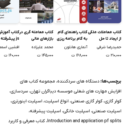
کتاب معاملات ملکی
کتاب راهنمای گام
کتاب معامله گری در
از ایجاد تا حل
به گام برنامه ریزی
بازارهای مالی
js پیشرفته 
اختلاف
بازاریابی دیجیتال
فرانت اند
حمیدرضا شرفی
آنماری هانلون
محمد علیزاده
۲۱۰,۰۰۰ ت
۱۶۸,۰۰۰ ت
۱۴۵,۰۰۰ ت
۱۶۰,۰۰۰ ت
برچسب‌ها:
دستگاه های سردکننده
،
مجموعه کتاب های
افزایش مهارت های شغلی موسسه دیباگران تهران
،
سردسازی
،
کولر گازی
،
کولر گازی صنعتی
،
انواع اسپلیت
،
اسپلیت اینورتری
،
اسپلیت صنعتی
،
اسپلیت خانگی
،
اسپلیت پیشرفته
،
Introduction and application pf splits
،
کتاب معرفی و کاربرد