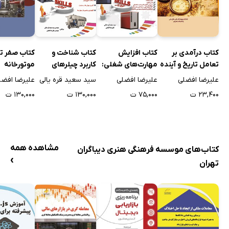
کتاب درآمدی بر
کتاب افزایش
کتاب شناخت و
کتاب صفر ت
تعامل تاریخ و آینده
مهارت‌های شغلی:
کاربرد چیلرهای
موتورخانه
پژوهی
نصب، راه اندازی و
تراکمی و جذبی
علیرضا افضلی
علیرضا افضلی
سید سعید قره یالی
علیرضا افضل
نگهداری پکیج
۲۳,۴۰۰ ت
۷۵,۰۰۰ ت
۱۳۰,۰۰۰ ت
۱۳۰,۰۰۰ ت
گرمایشی
مشاهده همه
کتاب‌های موسسه فرهنگی هنری دیباگران
›
تهران