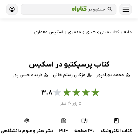
جستجو در
خانه
کتاب‌ متنی
هنری
معماری
اسکیس معماری
›
›
›
›
کتاب پرسپکتیو در اسکیس
محمد بهزادپور
مژگان رستم خانی
فریده حسن پور
★
★
★
★
★
۳.۸
۵ رای
۲ نظر
●
کتاب الکترونیک
130 صفحه
PDF
نشر هنر و علوم دانشگاهی