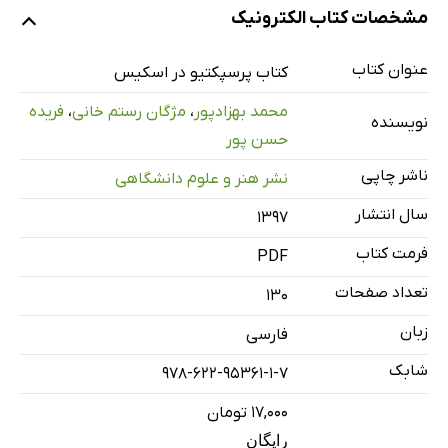
مشخصات کتاب الکترونیک
پیشگفتار (دکتر یوسف گرجی مهلبانی)
فصل اول: اصول اولیه پرسپکتیو
عنوان کتاب
کتاب پرسپکتیو در اسکیس
فصل دوم: آگزونومتریک
محمد بهزادپور
،
مژگان رستم خانی
،
فریده
نویسنده
فصل سوم: پرسپکتیو جزئیات
حسن پور
فصل چهارم: پرسپکتیو نقطه‌ای
ناشر چاپی
نشر هنر و علوم دانشگاهی
فصل پنجم: ترسیم اجزای غیر فنی
سال انتشار
۱۳۹۷
فرمت کتاب
PDF
تعداد صفحات
130
زبان
فارسی
شابک
978-622-95361-1-7
۱۷,۰۰۰ تومان
رایگان