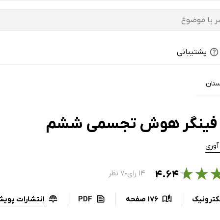
پشتیبانی
تان
 فینگر هوش تجسمی ششم
آوری
★
★
۴.۶۴
۱۴ رای
۷ نظر
●
انتشارات پویش
کترونیک
176 صفحه
PDF