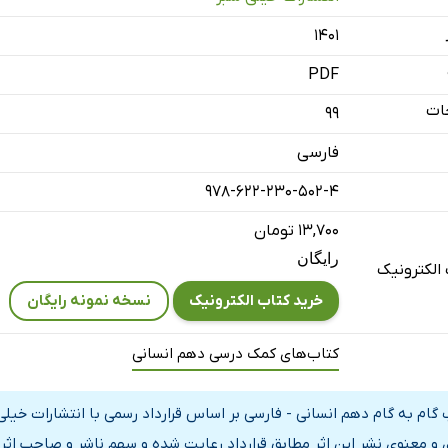
پیرایه خرد
۱۴۰۱
پژوهی
PDF
دیوار
ات
99
فارسی
978-622-230-502-4
پژوهی
دیوار عدل
۱۳,۷۰۰ تومان
رایگان
الکترونیک
پژوهی
خرید کتاب الکترونیک
نسخه نمونه رایگان
کتاب‌های کمک درسی دهم انسانی
پژوهی
 همای رحمت
 گام به گام دهم انسانی - فارسی بر اساس قرارداد رسمی با انتشارات خیل
 و معنوی نشر این اثر مطابق قرارداد رعایت شده و سهم ناشر و صاحب اثر 