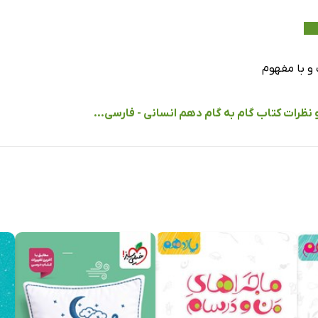
پژوهی
ای رفیق!
و با مفهوم
پژوهی
 نظرات کتاب گام به گام دهم انسانی - فارسی...
پژوهی
طراران
پژوهی
مزار شاعر
 پژوهی