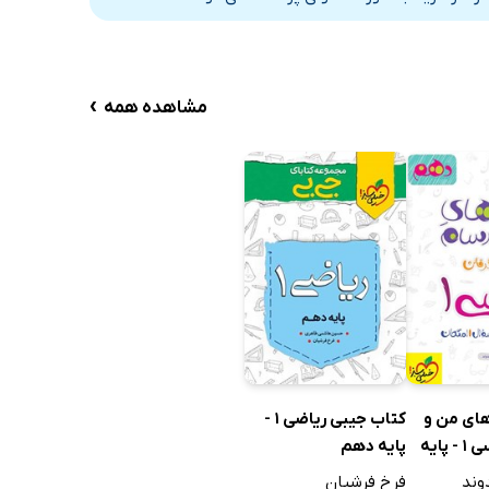
›
مشاهده همه
های من و
کتاب جیبی ریاضی 1 -
درسام: فارسی 1 - پایه
پایه دهم
وند
فرخ فرشیان