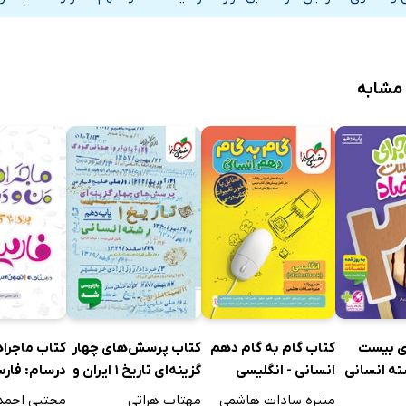
پژوهی
حقه راز
 مشابه
پژوهی
بوی گل و ریحان‌ها
پژوهی
شبی در کاروان
 پژوهی
ی بیست
کتاب گام به گام دهم
کتاب پرسش‌های چهار
کتاب ماجرا
 پیرمرد چشم ما بود
ته انسانی
انسانی - انگلیسی
گزینه‌ای تاریخ 1 ایران و
(Student Book)
جهان باستان - پایه
دهم
منیره سادات هاشمی
مهتاب هراتی
مجتبی احمد