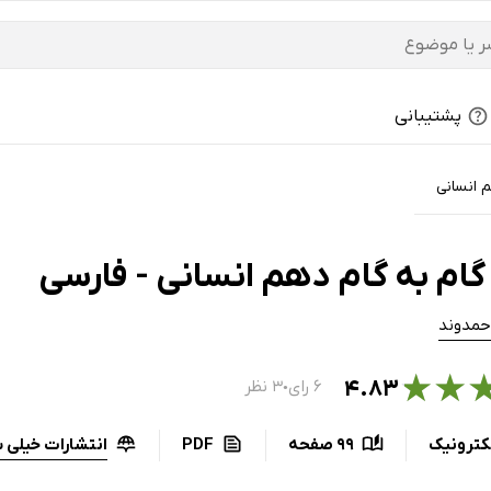
پشتیبانی
 انسانی
گام به گام دهم انسانی - فارسی
حمدوند
★
★
۴.۸۳
۶ رای
۳ نظر
●
انتشارات خیلی 
کترونیک
99 صفحه
PDF