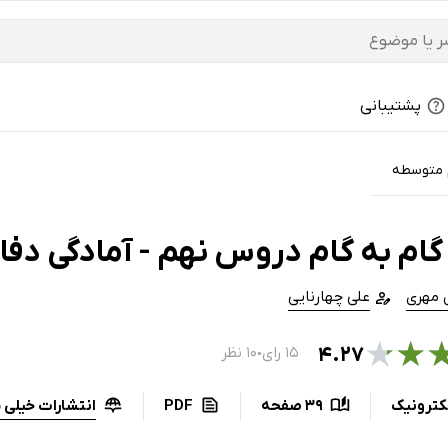
پشتیبانی
 متوسطه
گام به گام دروس نهم - آمادگی دفا
 مهری
علی چهارنایی
★
★
۴.۲۷
۱۵ رای
۱۰ نظر
●
انتشارات خیلی 
کترونیک
39 صفحه
PDF