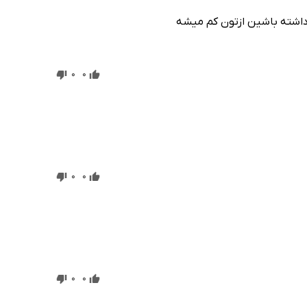
 داشته باشین ازتون کم میشه
0
0
0
0
0
0