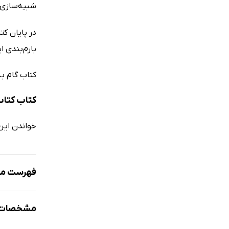
شبیه‌سازی 
در پایان ک
بارم‌بندی ا
کتاب گام ب
کتاب کتاب
خواندن این
فهرست مط
فصل 1: مفاهیم و ضرورت آمادگی دفاعی
مشخصات ک
درس 1: امنیت