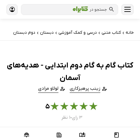
جستجو در
خانه
کتاب‌ متنی
درسی و کمک آموزشی
دبستان
دوم دبستان
›
›
›
›
کتاب گام به گام دوم ابتدایی - هدیه‌های
آسمان
زینب پرهیزکاری
لولاو مرادی
★
★
★
★
★
۵
۳ رای
۱ نظر
●