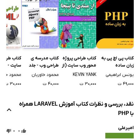
کتاب پی اچ پی به
کتاب طراحی پروژه
کتاب مدرسه ی
کتاب طراحی
زبان ساده
محور وب سایت (از
طراحی وب - جلد
مبتدی تا نینجا)
دوم: JQuery
PHP
یونس ابراهیمی
KEVIN YANK
محمود خاوریان
محمود خاوری
PHP & Mysql
،Javascript و PHP
۴۹,۰۰۰ ت
۳۰,۰۰۰ ت
۴۰,۰۰۰ ت
۳۰,۰۰۰ ت
نقد، بررسی و نظرات کتاب آموزش LARAVEL همراه
با PHP
امیرعلی
0
0