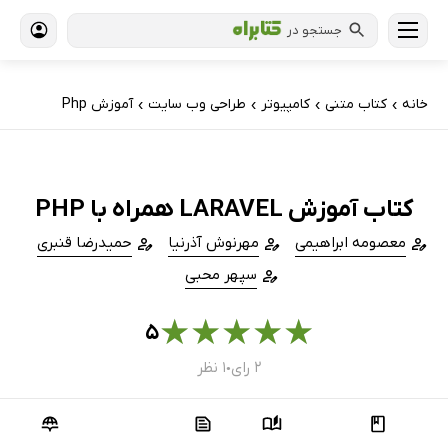
جستجو در
خانه
کتاب‌ متنی
کامپیوتر
طراحی وب سایت
آموزش Php
›
›
›
›
کتاب آموزش LARAVEL همراه با PHP
معصومه ابراهیمی
مهرنوش آذرنیا
حمیدرضا قنبری
سپهر محبی
★
★
★
★
★
۵
۲ رای
۱ نظر
●