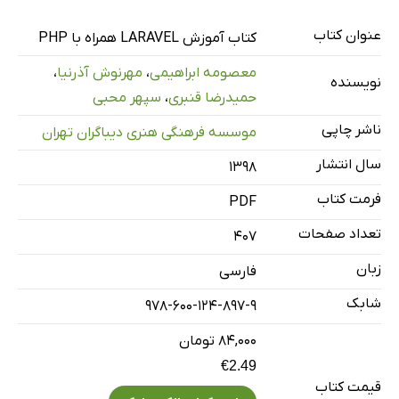
فصل دوم: آموزش برنامه نویسی با LARAVEL
فصل سوم: آموزش کار با دیتابیس در LARAVEL
عنوان کتاب
کتاب آموزش LARAVEL همراه با PHP
فصل چهارم: مروری بر آنچه آموختیم
معصومه ابراهیمی
،
مهرنوش آذرنیا
،
نویسنده
فصل پنج: الزامات آموزشی PHP را آسان بیاموز
حمیدرضا قنبری
،
سپهر محبی
ناشر چاپی
موسسه فرهنگی هنری دیباگران تهران
سال انتشار
۱۳۹۸
فرمت کتاب
PDF
تعداد صفحات
407
زبان
فارسی
شابک
978-600-124-897-9
۸۴,۰۰۰ تومان
€2.49
قیمت کتاب