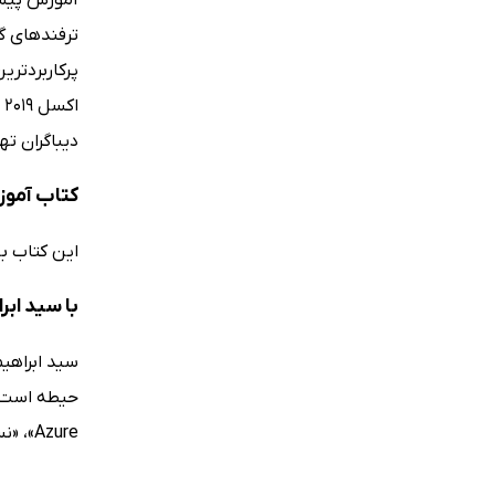
ترفندهای گو
دیباگران ته
کتاب آموزش پیشرفت
این کتاب به
با سید اب
Azure»، «نسل جدید اینترنت» و «آموزش پیشرفته‌ی اکسل 2019» اشاره نمود.