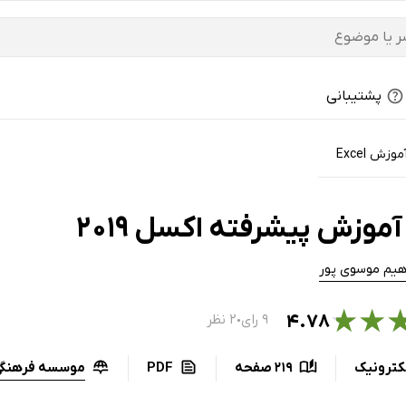
پشتیبانی
موزش Excel
موزش پیشرفته اکسل 2019
هیم موسوی پور
★
★
۴.۷۸
۹ رای
۲ نظر
●
موسسه فرهنگی 
کترونیک
219 صفحه
PDF