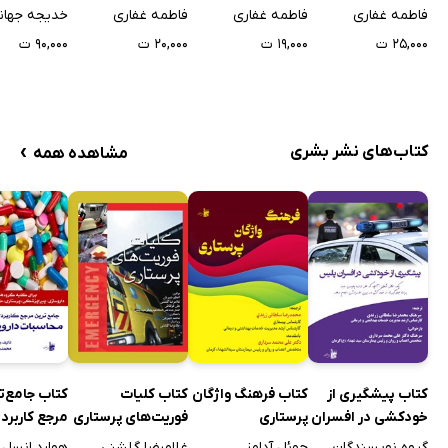
جلد اول
جلد دوم
جلد سوم
روانشناختی
فاطمه غفاری
فاطمه غفاری
فاطمه غفاری
سالمندان
۲۵,۰۰۰ ت
۱۹,۰۰۰ ت
۲۰,۰۰۰ ت
۹۰,۰۰۰ ت
›
کتاب‌های نشر بشری
مشاهده همه
کتاب پیشگیری از
کتاب فرهنگ واژگان
کتاب کلیات
کتاب جامع‌ت
خودکشی در افسران
پرستاری
فوریت‌های پرستاری
مرجع کاربرد
پلیس
محاسبات دا
گروه نویسندگان
جوئل آدامز
غلامرضا گلشنی
هوارد انسل