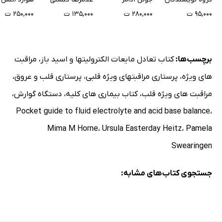
بالینی
۹۵,۰۰۰ ت
۲۸۰,۰۰۰ ت
۱۳۵,۰۰۰ ت
۲۵۰,۰۰۰ ت
برچسب‌ها:
کتاب تعادل مایعات الکترولیتها و اسید باز
،
مراقبت
های ویژه
،
پرستاری مراقبتهای ویژه قلبی
،
پرستاری قلب و عروق
،
مراقبت های ویژه قلب
،
کتاب بیماری های کلیه
،
دستگاه گوارش
،
Pocket guide to fluid electrolyte and acid base balance
،
Mima M Horne
،
Ursula Easterday Heitz
،
Pamela
Swearingen
جستجوی کتاب‌های مشابه: