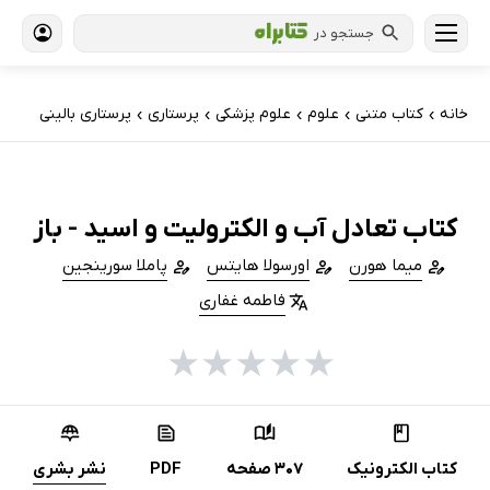
جستجو در
خانه
کتاب‌ متنی
علوم
علوم پزشکی
پرستاری
پرستاری بالینی
›
›
›
›
›
کتاب تعادل آب و الکترولیت و اسید - باز
میما هورن
اورسولا هایتس
پاملا سورینجین
فاطمه غفاری
★
★
★
★
★
کتاب الکترونیک
307 صفحه
PDF
نشر بشری