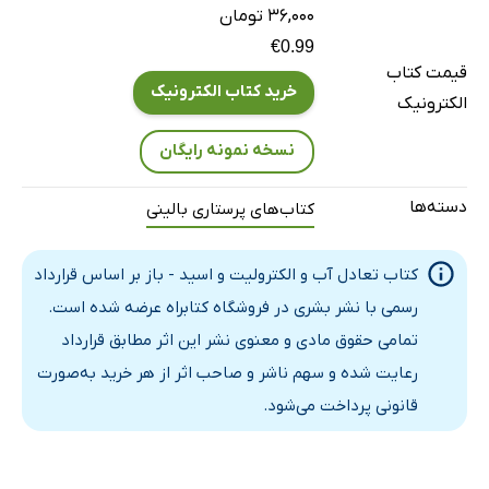
14- آلکالوز تنفسی
۳۶,۰۰۰ تومان
15- اسیدوزی ابولیک
€0.99
قیمت کتاب
16- آلکالوزابولیک
خرید کتاب الکترونیک
الکترونیک
17- اختلالات مخلوط اسید مخلوط اسید و باز
18- اختلالات GI
نسخه نمونه رایگان
19- اختلالات مرتبط با جراحی
دسته‌ها
کتاب‌های پرستاری بالینی
20- اختلالات آندوکرین
21- اختلالات قلبی
کتاب تعادل آب و الکترولیت و اسید - باز بر اساس قرارداد
22- نارسایی کلیه
رسمی با نشر بشری در فروشگاه کتابراه عرضه شده است.
23- پانکراتیت حاد
تمامی حقوق مادی و معنوی نشر این اثر مطابق قرارداد
24- نارسایی کبد
رعایت شده و سهم ناشر و صاحب اثر از هر خرید به‌صورت
25- سوختگی‌ها
قانونی پرداخت می‌شود.
26- حمایت تغذیه‌ای