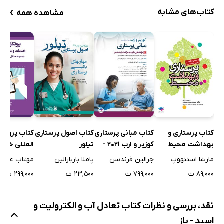
›
کتاب‌های مشابه
مشاهده همه
کتاب اصول پرستاری
کتاب پرستاری و
کتاب مبانی پرستاری
کتاب پروتک
تیلور
بهداشت محیط
کوزیر و ارب 2021 -
المللی خدما
لنکستر
جلد هشتم
مراقبت‌های
پاملا باربارالین
مارشا استنهوپ
جرالین فرندسن
مهتاب علیزا
سالمندی
۲۳,۵۰۰ ت
۸۹,۰۰۰ ت
۷۹۹,۰۰۰ ت
۲۹۹,۰۰۰ ت
نقد، بررسی و نظرات کتاب تعادل آب و الکترولیت و
اسید - باز