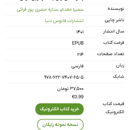
جان پائول دیخوریا
نویسنده
سمیرا مقدم
،
ستاره خضری پور قرائی
کارلوس اسلیم
ناشر چاپی
انتشارات فانوس دنیا
مادام سی جی واکر
سال انتشار
۱۴۰۱
استیو جابز
فرمت کتاب
اندرو کارنگی
EPUB
بنجامین فرانکلین
تعداد صفحات
214
جان دی. راکفلر
زبان
فارسی
لری پیج
شابک
978-622-7407-65-5
هانس کریستین اندرسن
۳۷,۵۰۰ تومان
بیل گیتس
€0.99
مارک زاکربرگ
قیمت کتاب
مایکل اس. دل
خرید کتاب الکترونیک
الکترونیک
لری الیسون
نسخه نمونه رایگان
آریانا هافینگتون