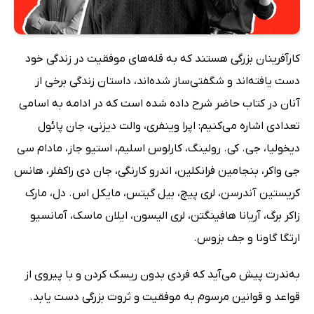
کارآفرینان بزرگی هستند که به قله‌های موفقیت در زندگی خود
دست یافته‌اند و شگفتی‌ساز شده‌اند، داستان زندگی برخی از
آنان در کتاب حاضر شرح داده شده است که در ادامه به اسامی
تعدادی اشاره می‌کنیم: اپرا وینفری، والت دیزنی، جان پائول
دیخولیا، جی. کی. رولینگ، کارلوس اسلیم، استیو جاز، مادام سی
جی واکر، بنجامین فرانکلین، اندرو کارنگی، جان دی راکفلر، هانس
کریستین آندرسن، لری پیچ، بیل گیتس، مایکل اس. دل، مارک
زاکر برگ، آریانا هافینگتن، لری الیسون، ایلان ماسک، آمانسیو
ارتگا گاونا و جف بزوس.
به‌ندرت پیش می‌آید که فردی بدون ریسک کردن و با پیروی از
قواعد و قوانین مرسوم به موفقیت و ثروت بزرگی دست یابد.