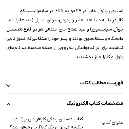
استیون پائول جابز، در ۲۴ فوریه ۱۹۵۵ در سانفرانسیسکو
کالیفرنیا به دنیا آمد. مادر و پدرش، جوآن شیبل (بعدها با نام
جوآن سیمپسون) و عبدالفتاح جان جندالی هر دو فارغ‌التحصیل
دانشگاه ویسکانسین بودند و پسر خود را هنگامی‌که هنوز نامی
نداشت، برای فرزندخواندگی به زوجی از طبقه متوسط به نام‌های
پاول و کلارا جابز بخشیدند...
فهرست مطالب کتاب
مقدمه
مشخصات کتاب الکترونیک
اپرا وینفری
والت دیزنی
کتاب داستان زندگی کارآفرینان بزرگ دنیا:
عنوان کتاب
جی. کی. رولینگ
چگونه می‌توان یک کارآفرین موفق شد؟