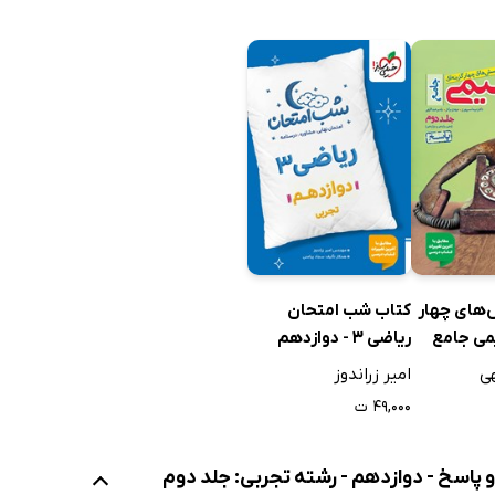
های چهار
کتاب شب امتحان
می جامع
ریاضی 3 - دوازدهم
یازدهم و
تجربی
هی
امیر زراندوز
جلد دوم:
۴۹,۰۰۰ ت