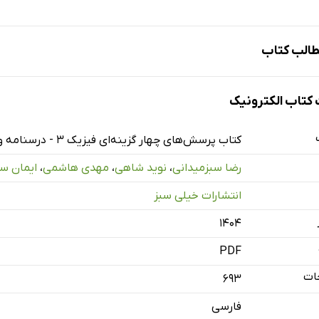
الب کتاب
حرکت‌شناسی
تاب الکترونیک
کتاب پرسش‌های چهار گزینه‌ای فیزیک 3 - درسنامه و پاسخ - دوازدهم - رشته تجربی: جلد دوم
رضا سبزمیدانی
،
نوید شاهی
،
مهدی هاشمی
،
ایمان سل
ینامیک و حرکت دایره‌ای
انتشارات خیلی سبز
۱۴۰۴
PDF
ات
693
وسان و امواج
فارسی