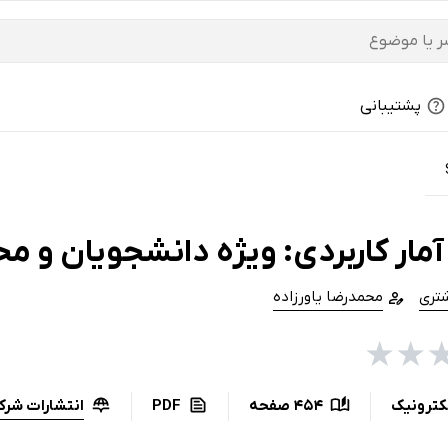
پشتیبانی
مار کاربردی: ویژه دانشجویان و م
شتری
محمدرضا یاورزاده
★
★
انتشارات شرک
کترونیک
454 صفحه
PDF