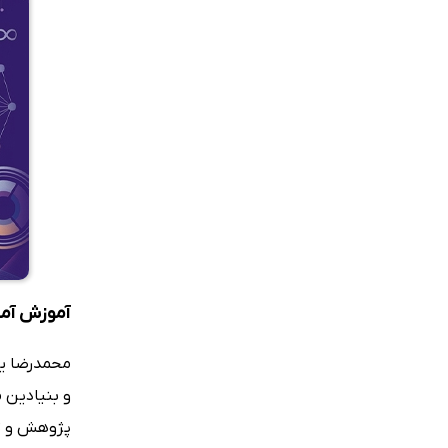
آموزش آمار
محمدرضا یاو
و بنیادین م