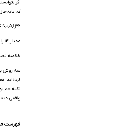
اگر نتوانست
که تابه‌حال
.N,0,5,1)*2
مقدار 14 را با S و 33 را با N جایگزین کنید (برای اطمینان از دو دنباله بودن احتمال باید آن را در 2 ضرب کنیم).
خلاصه فص
سه روش برا
کرده‌اید. ه
نکته هم توج
واقعی متغیر
فهرست مط