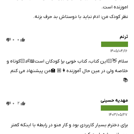
اموزنده است.
نظر کودک من: ادم نباید با دوستاش بد حرف بزنه.
ترنم
0
0
۱۴۰۵/۰۴/۱۶
سلام 👋🏻این کتاب، کتاب خوبی برا کودکان است📖👶🏻کوتاه و
خلاصه ولی در عین حال آموزنده👩🏼 🏫من پیشنهاد می کنم
📚
مهدیه حسینی
0
2
۱۴۰۳/۰۵/۲۷
برای دخترم بسیار کاربردی بود و کار منو در رابطه با اینکه کمتر