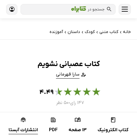
جستجو در
خانه
کتاب‌ متنی
کودک
داستان
آموزنده
›
›
›
›
کتاب عصبانی نشویم
سارا قهرمانی
★
★
★
★
★
۴.۴۹
۱۴۷ رای
۵۰ نظر
●
کتاب الکترونیک
13 صفحه
PDF
انتشارات آبستا