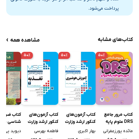
پرداخت می‌شود.
›
کتاب‌های مشابه
مشاهده همه
۵۰٪
۵۰٪
۵۰٪
کتاب مرور جامع
کتاب آزمون‌های
کتاب آزمون‌های
کتاب ضروری
DRS علوم پایه
کنکور ارشد وزارت
کنکور ارشد وزارت
شناسی هافب
پزشکی: ویروس
بهداشت MSE
بهداشت MSE
2020 - وی
مائده پورزعفرانی
بهار اکبری
فاطمه بهرسی
دیوید پی. ا
شناسی
آموزش هوشبری
تغذیه - جلد دوم
هشتم