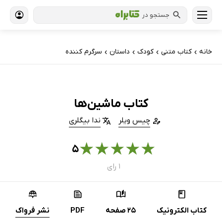
جستجو در
خانه
کتاب‌ متنی
کودک
داستان
سرگرم کننده
›
›
›
›
کتاب ماشین‌ها
چیس ویلر
ندا بیگلری
★
★
★
★
★
۵
۱ رای
کتاب الکترونیک
25 صفحه
PDF
نشر فرواک