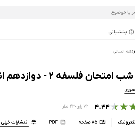
پشتیبانی
زدهم انسانی
متحان فلسفه 2 - دوازدهم انسانی
صوری
★
★
۴.۴۴
۷۲ رای
۲۳ نظر
●
انتشارات خیلی 
کترونیک
85 صفحه
PDF