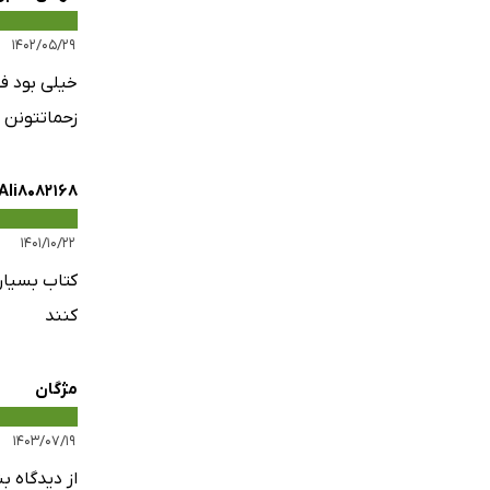
۱۴۰۲/۰۵/۲۹
خیلی بود ف
زحماتتونن
Ali8082168
۱۴۰۱/۱۰/۲۲
کتاب بسیار 
کنند
مژگان
۱۴۰۳/۰۷/۱۹
از دیدگاه 