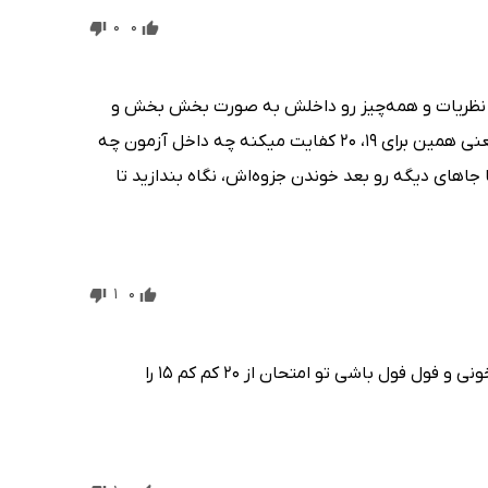
0
0
ع نظریات و همه‌چیز رو داخلش به صورت بخش بخش و
حتی جدولی جای داده و هرجایی از کتاب رو با بازنویسی مفهمومی تر بیان کرده، یعنی همین برای 19، 20 کفایت میکنه چه داخل آزمون چه
های دیگه رو بعد خوندن جزوه‌اش، نگاه بندازید تا
1
0
برا شب امتحان خیلی نکات کلیدی و مفید داره که اگه مفاهیم درس به درسش بخونی و فول فول باشی تو امتحان از ۲۰ کم کم ۱۵ را