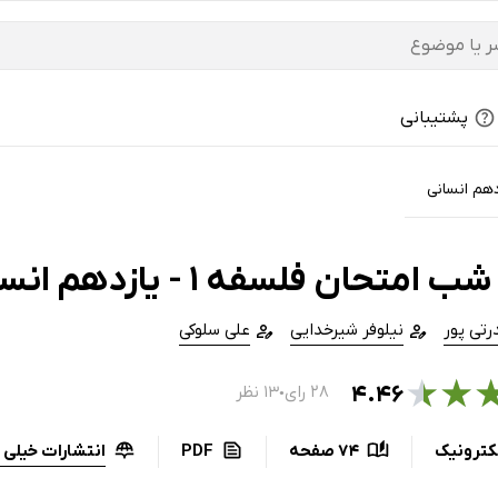
پشتیبانی
دهم انسانی
امتحان فلسفه 1 - یازدهم انسانی
تی پور
نیلوفر شیرخدایی
علی سلوکی
★
★
۴.۴۶
۲۸ رای
۱۳ نظر
●
انتشارات خیلی 
کترونیک
74 صفحه
PDF