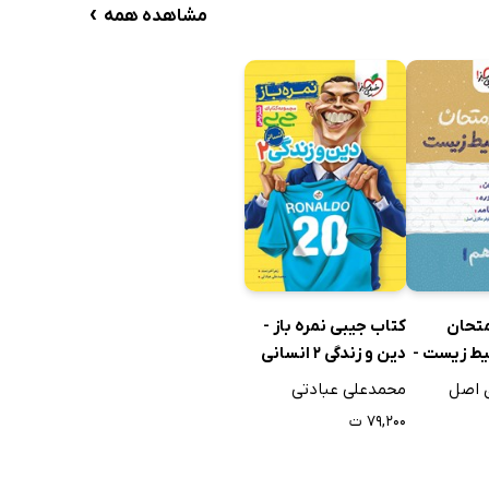
›
مشاهده همه
تحان
کتاب جیبی نمره باز -
یط زیست -
دین و زندگی 2 انسانی
ی اصل
محمدعلی عبادتی
۷۹,۲۰۰ ت