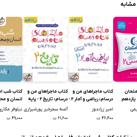
تشریحی
 مشابه
وپ برای شب امتحان
 مرور طلایی
متحان
کتاب ماجراهای من و
کتاب ماجراهای من و
کتاب شب ام
درسام: ریاضی و آمار 2 -
درسام: تاریخ 2 - پایه
انسان و مح
پایه یازدهم
یازدهم
یازدهم
یمی
امیر زراندوز
آمنه سحرخیز پورشیرازی
نیلوفر مکار
۴۶,۴۰۰ ت
۶۱,۶۰۰ ت
۴۹,۰۰۰ ت