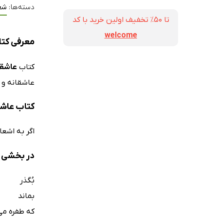
دسته‌ها:
شع
تا ۵۰٪ تخفیف اولین خرید با کد
welcome
معرفی کتا
کتاب
عاشقا
عاشقانه و 
کتاب عاشق
اگر به اشعا
در بخشی از
بُگذر
بماند
که طفره می‌