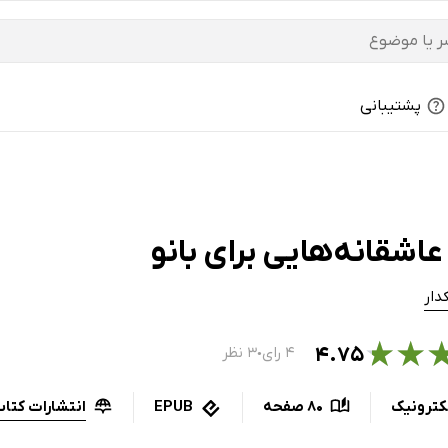
پشتیبانی
اشقانه‌هایی برای بانو
دار
★
★
۴.۷۵
۴ رای
۳ نظر
●
انتشارات کتاب 
کترونیک
80 صفحه
EPUB