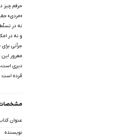
حرفم چیز د
«مردی» حقی
نه در تسلّط
و نه در امک
جرأتی برای
مغرور این 
دیری است،
مُرده است ب
مشخصات ک
عنوان کتاب
نویسنده