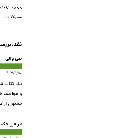
محمد آخوند
۷۵,۰۰۰ ت
نقد، بررسی
نبی والی
۱۴۰۳/۱۱/۱۸
یک کتاب شع
و عواطف خود
ممنون از ک
فرامرز جکس