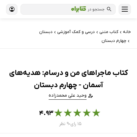
جستجو در
خانه
کتاب‌ متنی
درسی و کمک آموزشی
دبستان
›
›
›
چهارم دبستان
›
کتاب ماجراهای من و درسام: هدیه‌های
آسمان - چهارم دبستان
وحید علی محمدزاده
★
★
★
★
★
۴.۹۳
۱۵ رای
۹ نظر
●