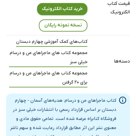
قیمت کتاب
درس پانزدهم: یک ماجرای زیبا
خرید کتاب الکترونیک
الکترونیک
درس شانزدهم: اسب طلایی
نسخه نمونه رایگان
درس هفدهم: آقای بهاری، خانم بهاری
درس هجدهم: چشمان همیشه باز
کتاب‌های کمک آموزشی چهارم دبستان
درس نوزدهم: خداجون از تو ممنونم
مجموعه کتاب های ماجراهای من و درسام
آزمون نیمسال دوم (1)
دسته‌ها
خیلی سبز
آزمون نیمسال دوم (2)
مجموعه کتاب های ماجراهای من و درسام
پاسخ‌نامه‌ی تشریحی
برای 20 گرفتن
کتاب ماجراهای من و درسام: هدیه‌های آسمان - چهارم
دبستان بر اساس قرارداد رسمی با انتشارات خیلی سبز در
فروشگاه کتابراه عرضه شده است. تمامی حقوق مادی و
معنوی نشر این اثر مطابق قرارداد رعایت شده و سهم ناشر