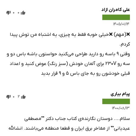
و PSS در پایداری گذرا)
علی کامران ازاد
0
0
7-1-بخش نخست– اضافه کردن گاورنر و توربین – کنترل فرکانس
7-2-بخش دوم – اضافه کردن AVR – کنترل ولتاژ.
۱۴۰۵/۰۱/۱۴
7-3-بخش سوم – اضافه کردن PSS – پایدارساز سیستم قدرت
❌(مهم) ❌خیلی خوبه فقط یه چیزی، یه اشتباه من توش پیدا
7-4- چک کردن اضافه شدن کنترل‌کننده‌ها
کردم.
7-5- بخش چهارم – بررسی اثر کنترل‌کننده‌های سیستم قدرت بر
وقتی ۹ باسه رو دارید طراحی می‌کنید حواستون باشه باس دو و
پایداری گذرای شبکه قدرت
سه رو ۲۳۰V برای آلمان خودش (سبز رنگ) عوض کنید و اعداد
7-6- تمرین
قبلی خودشون رو به جای باس ۵ و ۹ قرار بدید
فصل8: تئوری جامع ماشین (تحلیل راه‌اندازی، قطع و اتصال
کوتاه موتور آسنکرون)
پیام بیاری
0
2
8-1- تمرین
۱۴۰۰/۰۸/۱۳
فصل نهم: تحلیل هارمونیکی
سلام.... دوستان نگارنده‌ی کتاب جناب دکتر ""مصطفی
9-1- تحلیل هارمونیکی
عیدیانی"" از مفاخر برق ایران و قطعا منطقه می‌باشند. انشالله
9-2- شاخص‌های هارمونیک