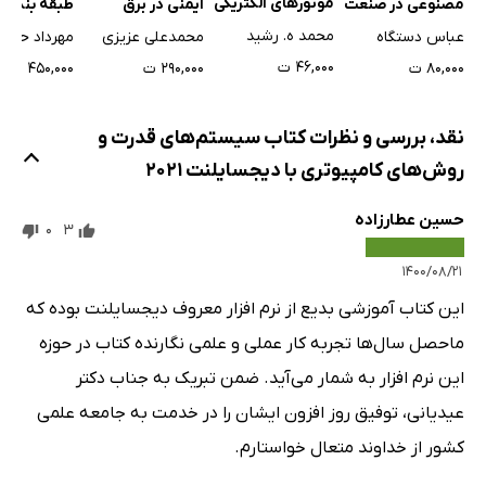
موتورهای الکتریکی
مصنوعی در صنعت
ایمنی در برق
طبقه بندی 
4-5-1- سؤالات 4-5
برق
آزمون‌های ن
محمد ه. رشید
عباس دستگاه
محمدعلی عزیزی
مهرداد حیدر
فصل پنجم: محاسبات اتصال کوتاه
مهندسی تا
۴۶,۰۰۰ ت
۸۰,۰۰۰ ت
۲۹۰,۰۰۰ ت
۴۵۰,۰۰۰ ت
برقی
5-1- سؤالات فصل پنجم.
5-2- جواب سؤالات 5.
نقد، بررسی و نظرات کتاب سیستم‌های قدرت و
فصل ششم: رسم منحنی‌های دینامیکی در DIgSILENT (تحلیل
روش‌های کامپیوتری با دیجسایلنت 2021
پایداری گذرا)
حسین عطارزاده
6-1- تعیین متغیرهایی که باید رسم شوند..
0
3
6-2- مشخص کردن نوع خطا:
۱۴۰۰/۰۸/۲۱
6-3- رسم صفحه گرافیکی نمایش.
این کتاب آموزشی بدیع از نرم افزار معروف دیجسایلنت بوده که
6-4- تغییر زمان قطع اتصال کوتاه برای تعیین زمان قطع بحرانی
ماحصل سال‌ها تجربه کار عملی و علمی نگارنده کتاب در حوزه
6-5 - تغییر زمان قطع اتصال کوتاه برای ناپایداری.
این نرم افزار به شمار می‌آید. ضمن تبریک به جناب دکتر
بخش پیشرفته دوره کارشناسی ارشد، درس روش‌های
عیدیانی، توفیق روز افزون ایشان را در خدمت به جامعه علمی
کامپیوتری در آنالیز سیستم‌های قدرت
کشور از خداوند متعال خواستارم.
فصل 7: دینامیک خطی (اضافه کردن و بررسی اثر اکسایتر، گاورنر