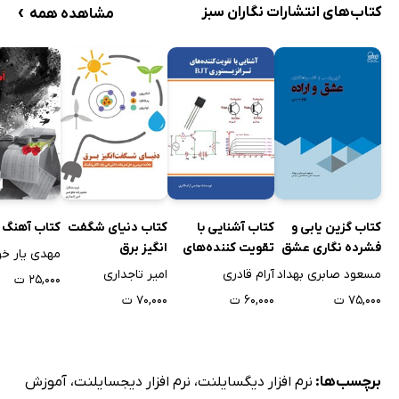
›
کتاب‌های انتشارات نگاران سبز
مشاهده همه
کتاب گزین یابی و
کتاب آشنایی با
کتاب دنیای شگفت
کتاب آهنگ پ
فشرده نگاری عشق
تقویت کننده‌های
انگیز برق
مهدی یار خ
و اراده رولو می
ترانزیستوری BJT
مسعود صابری بهداد
آرام قادری
امیر تاجداری
۲۵,۰۰۰ ت
۷۵,۰۰۰ ت
۶۰,۰۰۰ ت
۷۰,۰۰۰ ت
برچسب‌ها:
نرم افزار دیگسایلنت
،
نرم افزار دیجسایلنت
،
آموزش