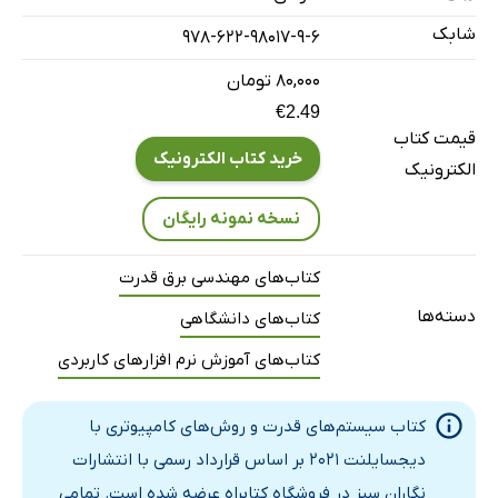
2-6- اجرای شبکه با داشتن فایل
شابک
978-622-98017-9-6
2-7- ذخیره پروژه فعال
۸۰,۰۰۰ تومان
2-8- نکات مهم
€2.49
2-9- نکات تکمیلی
قیمت کتاب
2-9-1- نحوه ریست کردن اطلاعات
خرید کتاب الکترونیک
الکترونیک
2-9-2- نحوه‌ی راستی آزمایی
نسخه نمونه رایگان
2-9-3- چگونگی خروجی گرفتن یا ذخیره‌سازی صفحات گرافیکی
فصل سوم: مدل‌سازی شبکه قدرت
کتاب‌های مهندسی برق قدرت
3-1- ساخت یک شبکه ساده 9 باسه
دسته‌ها
کتاب‌های دانشگاهی
3-2- ترتیب اضافه شدن المان‌ها
کتاب‌های آموزش نرم افزارهای کاربردی
3-3- نحوه تکمیل کردن اطلاعات شبکه
3-3-1-گام اول: تعیین Type برای هر المان
کتاب سیستم‌های قدرت و روش‌های کامپیوتری با
3-3-2- گام دوم واردکردن مقادیر المان‌ها
دیجسایلنت 2021 بر اساس قرارداد رسمی با انتشارات
فصل چهارم: تحلیل مقدماتی پخش‌بار
نگاران سبز در فروشگاه کتابراه عرضه شده است. تمامی