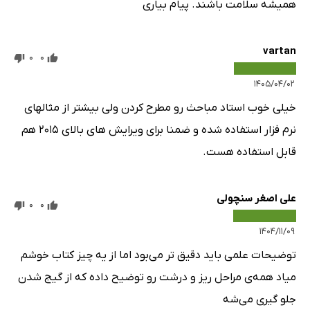
همیشه سلامت باشند. پیام بیاری
9-3- تحلیل هارمونیکی با نرم‌افزار.
9-4- رسم نمودار پیوسته امپدانس فرکانسی
vartan
9-5- بخش انتهایی
0
0
فصل دهم: جایابی بهینه خازن
۱۴۰۵/۰۴/۰۲
10-1- ساخت شبکه برای جاگذاری بهینه خازن
خیلی خوب استاد مباحث رو مطرح کردن ولی بیشتر از مثالهای
فصل یازدهم: شبکه توزیع..
نرم فزار استفاده شده و ضمنا برای ویرایش های بالای ۲۰۱۵ هم
11-1- انواع بار نامتقارن در شبکه توزیع.
قابل استفاده هست.
11-2- انواع خط و بار نامتقارن در شبکه توزیع
فصل دوازدهم: پخش بار بهینه.
علی اصغر سنچولی
0
0
12-1- مفهوم پخش بار بهینه.
12-2- بارگذاری شبکه در نرم‌افزار.
۱۴۰۴/۱۱/۰۹
فصل سیزدهم: قابلیت اطمینان
توضیحات علمی باید دقیق تر می‌بود اما از یه چیز کتاب خوشم
13-1- مفهوم قابلیت اطمینان 13-1-1- ارزیابی کفایت سیستم و
میاد همه‌ی مراحل ریز و درشت رو توضیح داده که از گیج شدن
ارزیابی امنیت سیستم.
جلو گیری می‌شه