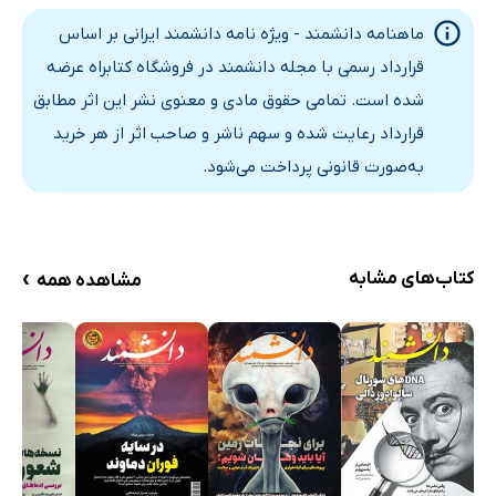
توقف ممنوع!
ماهنامه دانشمند - ویژه نامه دانشمند ایرانی بر اساس
پارادایم شیفت در بازاریابی
قرارداد رسمی با مجله دانشمند در فروشگاه کتابراه عرضه
مقالات
شده است. تمامی حقوق مادی و معنوی نشر این اثر مطابق
ارتقای مستمر جایگاه ایران در تولید علم جهان
قرارداد رعایت شده و سهم ناشر و صاحب اثر از هر خرید
به‌صورت قانونی پرداخت می‌شود.
توسعه روزافزون محصولات نانویی توسط فناوران ایرانی
تأثیر سند پایه الگوی اسلامی - ایرانی بر پیشرفت ملی
کاربردهای فناوری در زندگی بشر
چاپگرهای سه بعدی: آشنایی، کاربرد و معرفی نمونه‌های ایرانی
›
کتاب‌های مشابه
مشاهده همه
نسخه‌ای برای عدم تکرار خاموشی‌ها
معرفی ده مجله برتر در زمینه علم و فناوری نانو
به توان شما
موسسه تحقیق و توسعه دانشمند، راهگشای ارتباط صنعت با
دانشگاه
فراخوان تولید مکمل‌های تغذیه‌ای