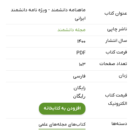
بررسی مبانی پیشرفت عمومی کشور
ماهنامه دانشمند - ویژه نامه دانشمند
عنوان کتاب
توسعه نانو؛ روایتی از یک ما می‌توانیم
ایرانی
پرونده روایت پیشرفت
ناشر چاپی
مجله دانشمند
فناوری نانو
سال انتشار
۱۴۰۰
به من بگو چرا و چگونه
فرمت کتاب
PDF
و در کمال تعجب؛ ایران!
تعداد صفحات
دیپلماسی نانویی
103
ستاد ویژه، حکمرانی ویژه
زبان
فارسی
داستان نانوتروا
رایگان
تجربه
قیمت کتاب
رایگان
روباتیک در جراحی
الکترونیک
افزودن به کتابخانه
روی پنجه‌هایمان ایستادیم!
چگونه در ردیف کارآفرینان برتر قرار بگیریم؟
دسته‌ها
کتاب‌های مجله‌های علمی
فصل برداشت محصولات نانو