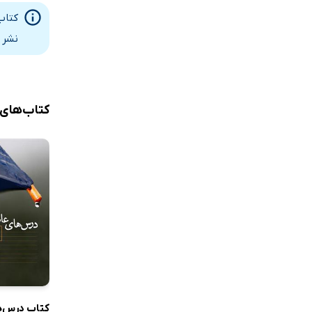
گذر
کتاب
روز نو
نشر 
بی تو
یوسف
ماه روشن
کتاب‌های
ضربان بیقرا
خواب
بهشت روش
حسرت
دریا
بهاران
آیینۀ دریا
یلدای من
پاییز عشق
کتاب درس‌