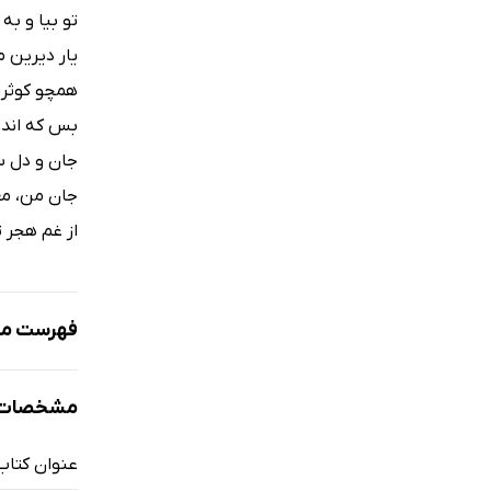
تو بیا و به 
یار دیرین 
همچو کوثر 
بس که اندوه
جان و دل س
جان من، مع
از غم هجر ت
فهرست مط
آتش عشق
مشخصات ک
طالع عشق
دلتنگی
عنوان کتاب