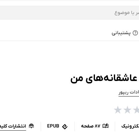
پشتیبانی
عاشقانه‌های من
دات ریپور
★
★
انتشارات کلید
کترونیک
87 صفحه
EPUB