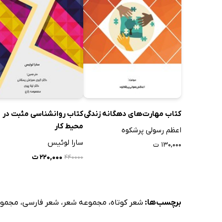
نا امیدی
صدای سکو
صدف جانی
روح خسته
زندان
دنیای ظلما
حاجت
پشت و پناه
کتاب مهارت‌های دهگانه زندگی
کتاب روانشناسی مثبت در
محیط کار
فراق
اعظم رسولی پرشکوه
سارا لوئیس
جدایی
۱۳۰,۰۰۰ ت
۲۲۰,۰۰۰ ت
۴۴۰۰۰۰
ناجی
طلوع
انیس دل
برچسب‌ها:
شعر کوتاه
،
مجموعه شعر
،
شعر فارسی
،
مجموع
صندوقچه اس