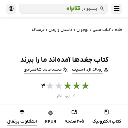
جستجو در
خانه
کتاب‌ متنی
نوجوان
داستان و رمان
ترسناک
›
›
›
›
کتاب جغدها آمده‌اند ما را ببرند
رونالد ال. اسمیت
محمدحامد شاهمرادی
★
★
★
★
★
۳
۲ رای
۱ نظر
●
کتاب الکترونیک
205 صفحه
انتشارات پرتقال
EPUB