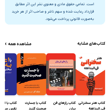
سخن آخر
است. تمامی حقوق مادی و معنوی نشر این اثر مطابق
فصل سوم: شناخت مخاطب
قرارداد رعایت شده و سهم ناشر و صاحب اثر از هر خرید
شناخت مخاطب
به‌صورت قانونی پرداخت می‌شود.
شناخت مخاطبان
آیا به میل خود به سخنرانی آمده‌اند؟
احساس مخاطب نسبت به پیام شما
›
کتاب‌های مشابه
مشاهده همه
چطور این اطلاعات را به دست بیاوریم؟
شناخت صحنه سخنرانی و محل نشستن مخاطبان
شناخت ابزارها
فصل چهارم: طراحی سخنرانی
اما چگونه؟
پیکربندی سخنرانی
اما منظور از پیکربندی سخنرانی چیست؟
کتاب هنر سخنرانی
کتاب رازهای فن
کتاب با جسارت
کتاب با اعتم
طراحی سخنرانی با استفاده از فرمول ABCC
فی البداهه
بیان
صحبت کنید
نفس سخنران