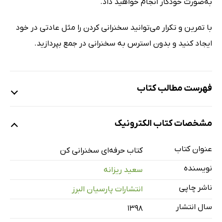
به‌صورت خودکار انجام خواهید داد.
با تمرین و تکرار می‌توانید سخنرانی کردن را مثل عادتی در خود
ایجاد کنید و بدون استرس به سخنرانی در جمع بپردازید.
فهرست مطالب کتاب
فصل صفرم: سخن نویسنده
مشخصات کتاب الکترونیک
تبریک به شما
چگونه یک سخنران قدرتمند شویم؟
عنوان کتاب
کتاب حرفه‌ای سخنرانی کن
فصل اول: اهمیت آمادگی برای سخنرانی
نویسنده
سعید ریزانه
اهمیت آماده‌سازی برای سخنرانی
ناشر چاپی
انتشارات پارسیان البرز
نتیجه سخنرانی باید کاملاً مشخص باشد
سال انتشار
۱۳۹۸
فصل دوم: انتخاب موضوع