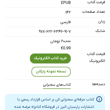
حقیقت سخنرانی موفق
فرمت کتاب
EPUB
اما از کجا موضوع انتخاب کنیم؟
تعداد صفحات
142
رسانه‌های جمعی
زبان
فارسی
مشکلات دیگران
شابک
978-622-6346-91-7
مشکلات خودمان
سایت‌های علمی
۲۰,۰۰۰ تومان
€0.99
خواندن کتاب
قیمت کتاب
منابع برای جمع‌آوری اطلاعات
خرید کتاب الکترونیک
الکترونیک
کتاب‌های انگلیسی
نسخه نمونه رایگان
کتاب‌های فارسی
کتاب‌های ترجمه‌شده
دسته‌ها
کتاب‌های سخنرانی
سایت‌های علمی
استفاده از موضوعات دیگر
کتاب حرفه‌ای سخنرانی کن بر اساس قرارداد رسمی با
راهنمایی
انتشارات پارسیان البرز در فروشگاه کتابراه عرضه شده