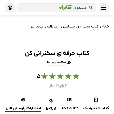
جستجو در
خانه
کتاب‌ متنی
روانشناسی
ارتباطات
سخنرانی
›
›
›
›
کتاب حرفه‌ای سخنرانی کن
سعید ریزانه
★
★
★
★
★
۵
۳ رای
۲ نظر
●
کتاب الکترونیک
142 صفحه
انتشارات پارسیان البرز
EPUB