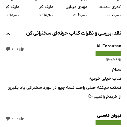
جلب توجه = A: Attention Grabbing
آندری سدنیف
مهدی مینایی
مایک اکر
مایک اکر
چگونه شروع جذابی داشته باشیم؟
۷۰,۰۰۰ ت
۶۰,۰۰۰ ت
۱۹۵,۹۰۰ ت
۹۸,۰۰۰ ت
شروع‌های خطرناک
بدنه = B: Body
نقد، بررسی و نظرات کتاب حرفه‌ای سخنرانی کن
کار گروهی
Ali Foroutan
پرسش
0
0
در حین سخنرانی موضوع را عوض کنید
۱۴۰۰/۰۶/۱۱
لحن صدای خود را تغییر دهید
سلام
ساده‌سازی مطالب
کتاب خیلی خوبیه
جان دادن به اعداد و ارقام
کمکت میکنه خیلی راحت همه چیو در مورد سخنرانی یاد بگیری
استفاده از طنز
از خریدم راضیم 🥳
جمع‌بندی = C: Conclusion
دعوت به انجام کار واضح = C: Clear Call To Action
کیوان قاسمی
0
0
فصل پنجم: آماده‌سازی و تمرین برای سخنرانی