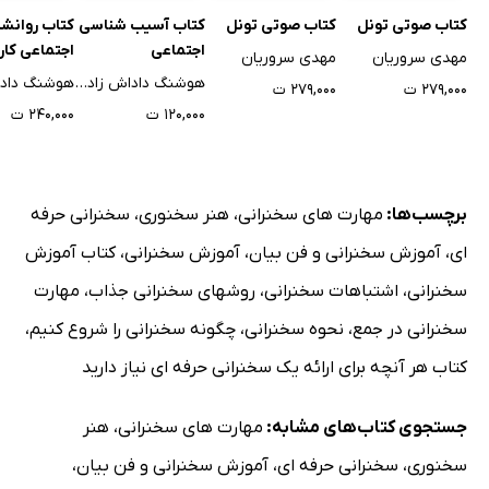
6- تن صدایتان را بالا و پایین کنید
کتاب صوتی تونل
کتاب صوتی تونل
کتاب آسیب شناسی
کتاب روانش
7- صدایتان را ضبط کنید: ایدهآل
اجتماعی
اجتماعی کار
مهدی سروریان
مهدی سروریان
8- لبخند بزنید
هوشنگ داداش زاده فهیم
۲۷۹,۰۰۰ ت
۲۷۹,۰۰۰ ت
آنچه درباره تارهای صوتی باید بدانید
۱۲۰,۰۰۰ ت
۲۴۰,۰۰۰ ت
نتیجه‌گیری
فصل هفتم: ترس از سخنرانی
برچسب‌ها:
مهارت های سخنرانی
،
هنر سخنوری
،
سخنرانی حرفه
فواید ترس از سخنرانی
نقش مغز در ترس
ای
،
آموزش سخنرانی و فن بیان
،
آموزش سخنرانی
،
کتاب آموزش
اما چرا این اتفاقات رخ می‌دهد؟
سخنرانی
،
اشتباهات سخنرانی
،
روشهای سخنرانی جذاب
،
مهارت
راه‌حل چیست؟
سخنرانی در جمع
،
نحوه سخنرانی
،
چگونه سخنرانی را شروع کنیم
،
شایع‌ترین ترس‌ها
کتاب هر آنچه برای ارائه یک سخنرانی حرفه ای نیاز دارید
چند نمونه از خوب نبودن محتوا
مهارت نداشتن سخنران
جستجوی کتاب‌های مشابه:
مهارت های سخنرانی
،
هنر
انواع ترس از ضایع شدن و خرابکاری
سخنوری
،
سخنرانی حرفه ای
،
آموزش سخنرانی و فن بیان
،