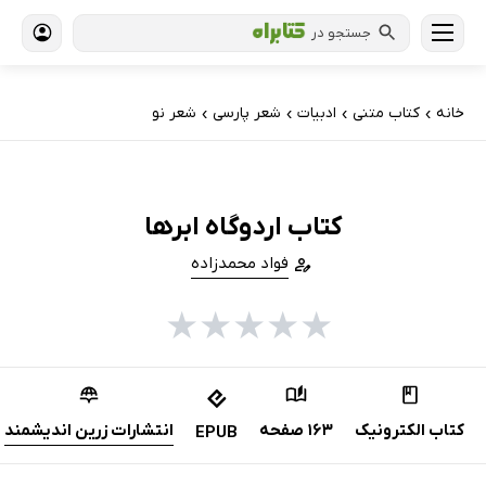
جستجو در
خانه
کتاب‌ متنی
ادبیات
شعر پارسی
شعر نو
›
›
›
›
کتاب اردوگاه ابرها
فواد محمدزاده
★
★
★
★
★
کتاب الکترونیک
163 صفحه
انتشارات زرین اندیشمند
EPUB