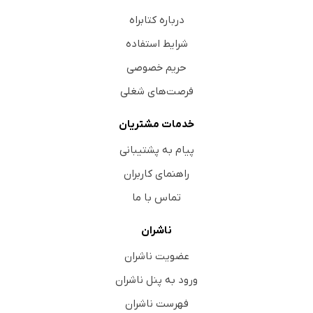
جنگ‌های خاور میانه
درباره کتابراه
نقشِ نگار
شرایط استفاده
روزگارِ تلخ
حریم خصوصی
مادر در آرامگاه
فرصت‌های شغلی
مسافرِ فردا
بازتابِ تنهایی
خدمات مشتریان
مرگ با گلوله‌ی سُربی
پیام به پشتیبانی
غار
راهنمای کاربران
درنگِ رنگ‌ها
تماس با ما
جوینده
آخرین تبسم
ناشران
خیالِ خوشی‌ها در عینِ سختی‌ها
عضویت ناشران
عروسک‌های خیابانی
ورود به پنل ناشران
گمگشته‌ی احساس
فهرست ناشران