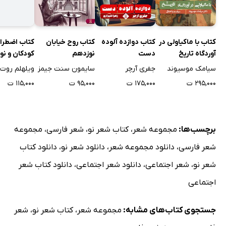
سلحشور
شعرِ نوین
بیداریِ مات
کتاب با ماکیاولی در
کتاب دوازده آلوده
کتاب روح خیابان
کتاب اضطرا
پیر حسّی
آوردگاه تاریخ
دست
نوزدهم
کودکان و نو
کاجِ تهران
سیامک موسیوند
جفری آرچر
سایمون سنت جیمز
ویلهلم روت
کوهِ اَبرینه پوش
۲۹۵,۰۰۰ ت
۱۷۵,۰۰۰ ت
۹۵,۰۰۰ ت
۱۱۵,۰۰۰ ت
شام ِ خون آشام
بامدادِ جامانده
برچسب‌ها:
مجموعه شعر
،
کتاب شعر نو
،
شعر فارسی
،
مجموعه
خیابانِ خشم
جویبارِ شعر
شعر فارسی
،
دانلود مجموعه شعر
،
دانلود شعر نو
،
دانلود کتاب
قرن بیست و یکم
شعر نو
،
شعر اجتماعی
،
دانلود شعر اجتماعی
،
دانلود کتاب شعر
خواب
اجتماعی
بیداریِ نیمه رؤیا
جستجوی کتاب‌های مشابه:
مجموعه شعر
،
کتاب شعر نو
،
شعر
ماژلان