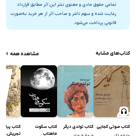
هنوز
تمامی حقوق مادی و معنوی نشر این اثر مطابق قرارداد
پایانِ تابستان
رعایت شده و سهم ناشر و صاحب اثر از هر خرید به‌صورت
نسلِ جنگ زده
قانونی پرداخت می‌شود.
تنها
سفر
بُعدِ بَد
›
کتاب‌های مشابه
مشاهده همه
ستاره‌ی بی فروغ
پریش اندیشیِ آسمان
شب
روزمرّگی
زندگی گویاست
گایا
مفتونِ شیدا
کتاب سکوت
کتاب صوتی کجایی
کتاب تولدی دیگر
کتاب پیاده، 
راهِ من
ماهتاب
تجریش...
عارفه لک
فروغ فرخزاد