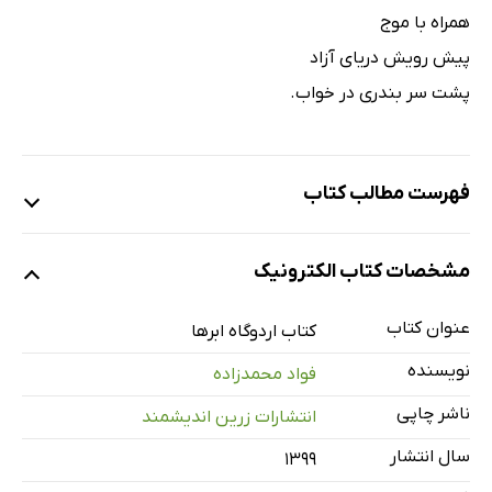
همراه با موج
پیش رویش دریای آزاد
پشت سر بندری در خواب.
فهرست مطالب کتاب
درباره‌ی شاعر
مشخصات کتاب الکترونیک
توالیِ یک رؤیا
تقدیم به خدا
عنوان کتاب
کتاب اردوگاه ابرها
شاعر
نویسنده
فواد محمدزاده
شش ستاره
ناشر چاپی
انتشارات زرین اندیشمند
کشتزار کلمات
سال انتشار
۱۳۹۹
اردوگاهِ ابرها