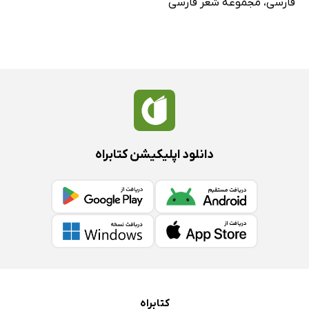
اشکِ سنگینِ خورشید
فارسی
،
مجموعه شعر فارسی
آدم‌های کاغذی
تا صبح، تا فردا
آوارِ دیوار
مهاجران
خود آرایی
نمادِ تنهایی
دانلود اپلیکیشن کتابراه
زَربرگ‌های پاییزی
آسمانِ کم عمق
تا نهایت بی نهایت
جنگلِ آپارتمان
یادنامه‌ی خورشید
پناهنده
شعر بی امضا
کتابراه