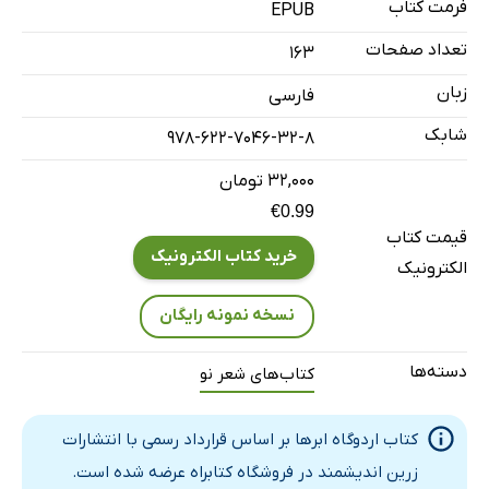
پیشرانه
فرمت کتاب
EPUB
یک باک پُر از رؤیا
تعداد صفحات
163
مرغِ دریایی
زبان
فارسی
گلِ شب بو
شابک
978-622-7046-32-8
طوفانِ روح
شهر زباله‌ها
۳۲,۰۰۰ تومان
€0.99
غریبه
قیمت کتاب
فاصله‌ی خاطره
خرید کتاب الکترونیک
الکترونیک
ذره‌ای آرامش
نسخه نمونه رایگان
آخرین سنگرِ اخلاق
بلورِ حیات
دسته‌ها
کتاب‌های شعر نو
امیر ارسلان
بودن‌ها
کتاب اردوگاه ابرها بر اساس قرارداد رسمی با انتشارات
مهره‌ی سوخته
زرین اندیشمند در فروشگاه کتابراه عرضه شده است.