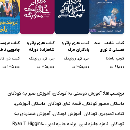
کتاب شاید... اینجا
کتاب هری پاتر و
کتاب هری پاتر و
کتاب عروسک
هستی تا نوری
یادگاران مرگ
شاهزاده دورگه
جادویی ناخد
بتابانی
کوبی یامادا
جی. کی. رولینگ
جی. کی. رولینگ
کیت دی کام
۹۹,۰۰۰ ت
۳۵۰,۰۰۰ ت
۳۵۰,۰۰۰ ت
۱۳۵,۰۰۰ ت
برچسب‌ها:
آموزش دوستی به کودکان
،
آموزش صبر به کودکان
،
داستان مصور کودکان
،
قصه های کودکان
،
داستان آموزشی
،
کتاب تصویری کودکان
،
آموزش کودکان
،
آموزش همدردی به
کودکان
،
نامزد جایزه ادبی
،
برنده جایزه ادبی
،
،
Ryan T Higgins