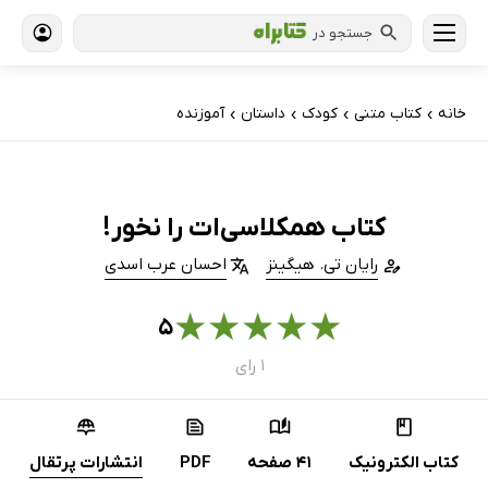
جستجو در
خانه
کتاب‌ متنی
کودک
داستان
آموزنده
›
›
›
›
کتاب ھمکلاسی‌ات را نخور!
رایان تی. هیگینز
احسان عرب اسدی
★
★
★
★
★
۵
۱ رای
کتاب الکترونیک
41 صفحه
PDF
انتشارات پرتقال