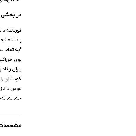
در بخشی ا
قورباغه داس
پادشاه فرما
"به تمام س
بوی خوراکی
یاران وفادا
خودشان را 
موش داد زد
«نه، نه، نه»
مشخصات ک