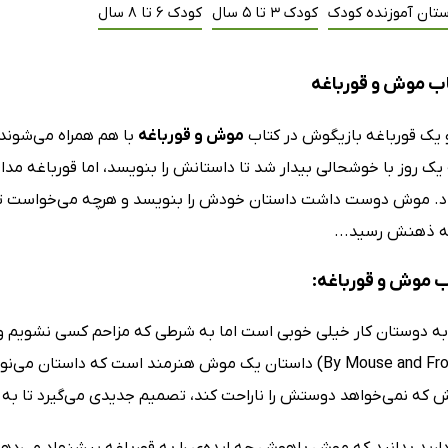
ستان آموزنده کودک
کودک 3 تا 5 سال
کودک 6 تا 8 سال
ب موش و قورباغه
ک قورباغه بازیگوش در کتاب
موش و قورباغه
با هم همراه می‌شوند
یک روز با خوشحالی بیدار شد تا داستانش را بنویسد، اما قورباغه مدا
اد. موش دوست داشت داستان خودش را بنویسد و هرچه می‌خواست تا قو
به ذهنش رسید...
اب موش و قورباغه:
ه دوستان کار خیلی خوبی است اما به شرطی که مزاحم کسی نشویم 
قورباغه (By Mouse and Frog) داستان یک موش هنرمند است که 
ش که نمی‌خواهد دوستش را ناراحت کند، تصمیم جدیدی می‌گیرد تا به 
رید بدانید که موش باهوش چه ایده‌ی را به قورباغه پیشنهاد می‌دهد و چ