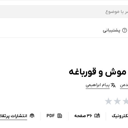
پشتیبانی
موش و قورباغه
یدمن
پیام ابراھیمی
★
★
انتشارات پرتقا
کترونیک
36 صفحه
PDF