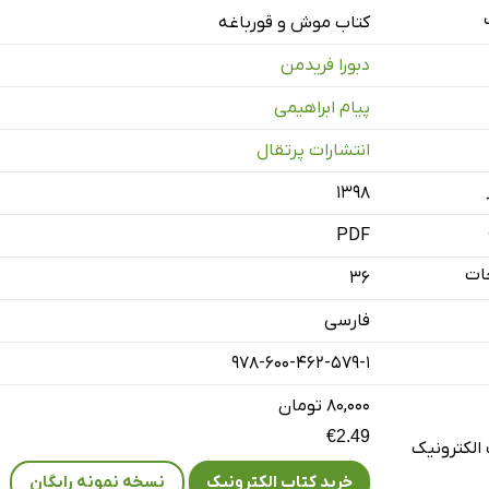
کتاب موش و قورباغه
دبورا فریدمن
پیام ابراھیمی
انتشارات پرتقال
۱۳۹۸
PDF
ات
36
فارسی
978-600-462-579-1
۸۰,۰۰۰ تومان
€2.49
الکترونیک
خرید کتاب الکترونیک
نسخه نمونه رایگان