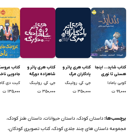
کتاب شاید... اینجا
کتاب هری پاتر و
کتاب هری پاتر و
کتاب عروسک
هستی تا نوری
یادگاران مرگ
شاهزاده دورگه
جادویی ناخد
بتابانی
کوبی یامادا
جی. کی. رولینگ
جی. کی. رولینگ
کیت دی کام
۹۹,۰۰۰ ت
۳۵۰,۰۰۰ ت
۳۵۰,۰۰۰ ت
۱۳۵,۰۰۰ ت
برچسب‌ها:
داستان کودک
،
داستان حیوانات
،
داستان طنز کودک
،
مجموعه داستان های چند جلدی کودک
،
کتاب تصویری کودکان
،