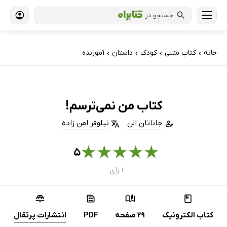
جستجو در
خانه
کتاب‌ متنی
کودک
داستان
آموزنده
›
›
›
›
کتاب من نمی‌ترسم!
جاناتان الن
نیلوفر امن زاده
★
★
★
★
★
۵
۱ رای
کتاب الکترونیک
29 صفحه
PDF
انتشارات پرتقال