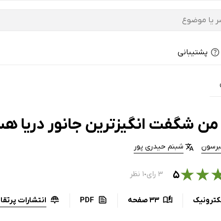
پشتیبانی
من شگفت‌ انگیزترین جانور دریا ه
یبرسون
شبنم حیدری پور
★
★
۵
۳ رای
۱ نظر
●
انتشارات پرتقا
کترونیک
33 صفحه
PDF