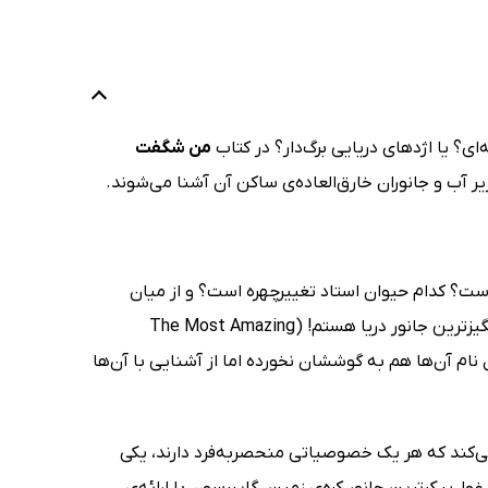
؟ یا اژدهای دریایی برگ‌دار؟ در کتاب
من شگفت‌
ر آب و جانوران خارق‌العاده‌ی ساکن آن آشنا می‌شوند.
است؟ کدام حیوان استاد تغییرچهره است؟ و از میان
این‌همه شگفتی، کدام جانور حیرت‌انگیزترین موجود دریاست؟ کتاب من شگفت‌انگیزترین جانور دریا هستم! (The Most Amazing
لاً تابه‌حال نام آن‌ها هم به گوششان نخورده اما از آشنایی با آن‌ها
ری را به ما معرفی می‌کند که هر یک خصوصیاتی منحصربه‌فرد دارند، یکی
ول‌پیکرترین جانور کره‌ی زمین. گایبرسون با ارائه‌ی