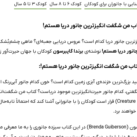
ایی با جانوران برای کودکان
کودک 6 تا 8 سال
کودک 3 تا 5 سال
ب من شگفت‌ انگیزترین جانور دریا هستم!
رین جانور دریا کدام است؟ عروس دریایی جعبه‌ای؟ ماهی چشم‌بُشکه‌ای
جانور دریا هستم!
نوشته‌ی
برندا گایبرسون
کودکان با جهان حیرت‌آور زی
کتاب من شگفت انگیزترین جانور دریا هستم!:
د بزرگ‌ترین خزنده‌ی آبزی زمین کدام است؟ خون کدام جانور آبی‌رنگ 
Creature in the Sea) قرار است کودکان را با جانورانی آشنا کند که احتما
خواهند برد.
برندا گایبرسون (Brenda Guiberson) در این کتاب سیزده جانو
سمّ دنیا را دارد، دیگری سنگین‌ترین ماهی مهره‌دار دنیاست، و آن‌یکی غ