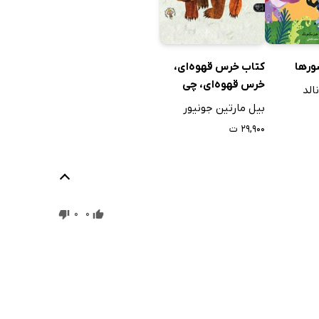
ورها
کتاب خرس قهوه‌ای،
خرس قهوه‌ای، چی
الد
می‌بینی؟
بیل مارتین جونیور
۲۹,۹۰۰ ت
0
0