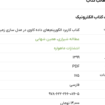
الب کتاب
تاب الکترونیک
کتاب کاربرد الگوریتم‌های داده کاوی در مدل سازی زم
عطااله شیرازی
،
همین شهابی
انتشارات ماهواره
۱۳۹۹
PDF
ات
175
فارسی
978-622-266-076-5
۱۴,۰۰۰ تومان