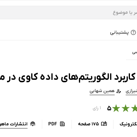
پشتیبانی
سی
کاربرد الگوریتم‌های داده کاوی در
یرازی
همین شهابی
★
★
۵
۱ رای
انتشارات ماهو
کترونیک
175 صفحه
PDF