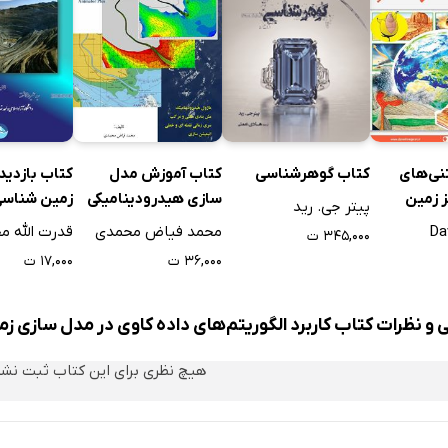
نی‌های
کتاب آموزش مدل
کتاب بازدید
کتاب گوهرشناسی
 زمین
سازی هیدرودینامیکی
زمین‌ شناسی
پیتر جی. رید
با MIKE 21 FLOW
مهندسین م
Da
محمد فیاض محمدی
قدرت الله م
۳۴۵,۰۰۰ ت
MODEL FM
عمران و علو
۳۶,۰۰۰ ت
۱۷,۰۰۰ ت
 و نظرات کتاب کاربرد الگوریتم‌های داده کاوی در مدل سازی 
هیچ نظری برای این کتاب ثبت نش