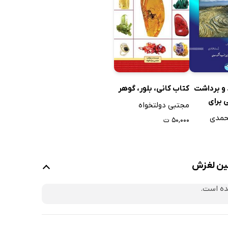
 و برداشت
کتاب کانی، بلور، گوهر
 برای
مجتبی دولتخواه
عدن، نفت،
حمدی
۵۰,۰۰۰ ت
م زمین
زمین لغزش
ده است.