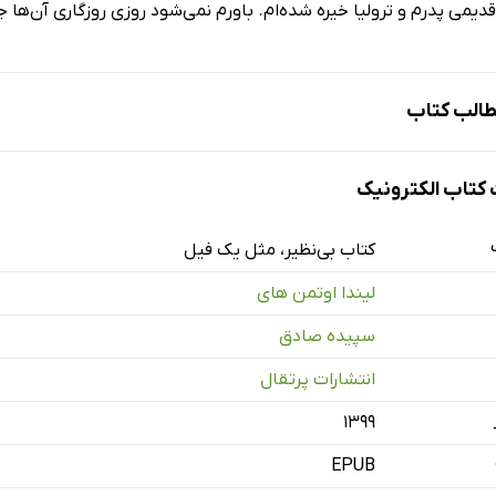
می پدرم و ترولیا خیره شده‌ام. باورم نمی‌شود روزی روزگاری آن‌ها جو
الب کتاب
تاب الکترونیک
 می‌داند چگونه از آدم‌ها مراقبت کند
کتاب بی‌‌نظیر، مثل یک فیل
س منظور بدی نداشت
لیندا اوتمن ھای
سپیده صادق
س ماه دسامبر را خوب یادش است
انتشارات پرتقال
ویرجینیای غربی
یزی درست نیست کویینی‌گریس می‌فهمد
۱۳۹۹
د
EPUB
ده