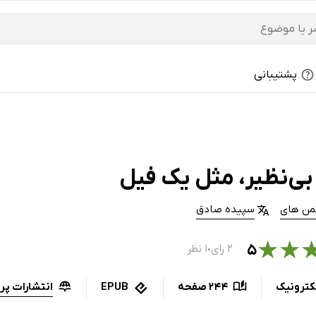
پشتیبانی
ی‌‌نظیر، مثل یک فیل
تمن ھای
سپیده صادق
★
★
۵
۲ رای
۱ نظر
●
انتشارات پر
کترونیک
244 صفحه
EPUB