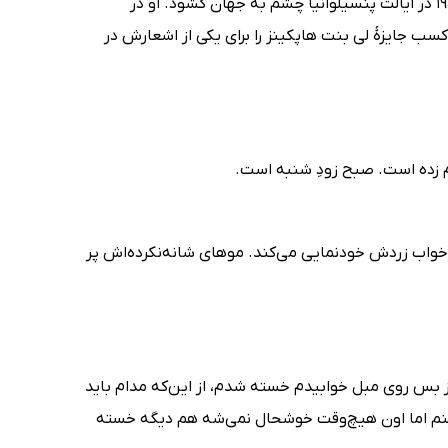
لیندا اوتمن های، داستان‌نویس، شاعر، روزنامه نگار و نمایشنامه‌نویس آوریل 1958 در ایالت پنسیلوانیا چشم به جهان گشود. او در
سب جایزۀ لی بنت هاپکینز را برای یکی از اشعارش در
م زده است. صبح زودِ شنبه است.
اب زردش خودنمایی می‌کند. موهای شانه‌نکرده‌اش پر
از بس روی مبل خوابیدم خسته شدم، از این‌که مدام باید
کنم اما اون هیچ‌وقت خوشحال نمی‌شه هم دیگه خسته