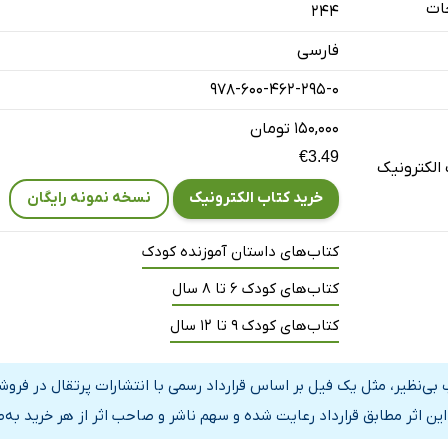
ات
244
گ
فارسی
ی‌گریس هم بتواند بمیرد
رجینیای غربی نیستم
978-600-462-295-0
‌لی، این‌جاست
۱۵۰,۰۰۰ تومان
ی عجیب‌وغریب است
€3.49
الکترونیک
س توی دردسر افتاده
خرید کتاب الکترونیک
نسخه نمونه رایگان
ریسمس
 از زنجیر رها شده‌
کتاب‌های داستان آموزنده کودک
‌سوسماری
کتاب‌های کودک 6 تا 8 سال
ین است که کویینی‌گریس فرار کرد
کتاب‌های کودک 9 تا 12 سال
ا دادن به فیل‌ها
س آتش را حس می‌کند
 بی‌‌نظیر، مثل یک فیل بر اساس قرارداد رسمی با انتشارات پرتقال در فر
د آزار ببیند، حتی یک فیل
این اثر مطابق قرارداد رعایت شده و سهم ناشر و صاحب اثر از هر خرید به‌
س از یُد خوشش نمی‌آید