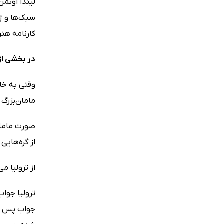
سبک‌ها و ژا
کارنامه هنر
در بخشی از
وقتی به خا
مامان‌بزرگ 
صورت مامان
از گره‌های
از ترولیا م
ترولیا جواب
جواب پس بد