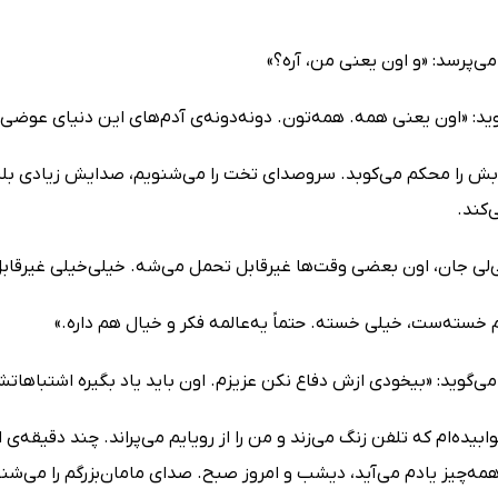
می‌پرسد: «و اون یعنی من، آره؟»
گوید: «اون یعنی همه. همه‌تون. دونه‌دونه‌ی آدم‌های این دنیای عوضی
ابش را محکم می‌کوبد. سروصدای تخت را می‌شنویم، صدایش زیادی بلند
‌کند.
‌لی جان، اون بعضی وقت‌ها غیرقابل تحمل می‌شه. خیلی‌خیلی غیرقابل
 خسته‌ست، خیلی خسته. حتماً یه‌عالمه فکر و خیال هم داره.»
می‌گوید: «بیخودی ازش دفاع نکن عزیزم. اون باید یاد بگیره اشتباهاتش
بیده‌ام که تلفن زنگ می‌زند و من را از رویایم می‌پراند. چند دقیقه‌
ه‌چیز یادم می‌آید، دیشب و امروز صبح. صدای مامان‌بزرگم را می‌شنوم