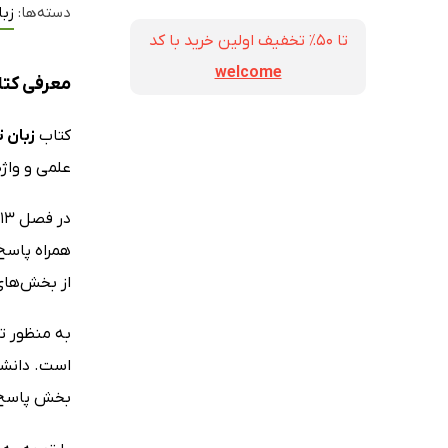
دسته‌ها:
زب
تا ۵۰٪ تخفیف اولین خرید با کد
welcome
معرفی کتا
کتاب
زبان 
علمی و واژ
از بخش‌های
به منظور تع
است. دانشج
بخش پاسخ‌ن