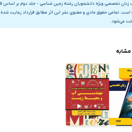
17. 5 Strea
 زبان تخصصی ویژه دانشجویان رشته زمین شناسی - جلد دوم بر اساس قرارد
17.
است. تمامی حقوق مادی و معنوی نشر این اثر مطابق قرارداد رعایت شده و
خت می‌شود.
Chapter 18. Geology of 
18. 1 I
18. 2 The Topography of the
18. 3 Sea-floor
 مشابه
18. 4 O
18. 5 Ocean 
Chapter 19.
19. 1 Introduction to
19. 2 Waves and wave
19. 3 Shor
19. 4 Beach 
19. 5 Human impact on coast