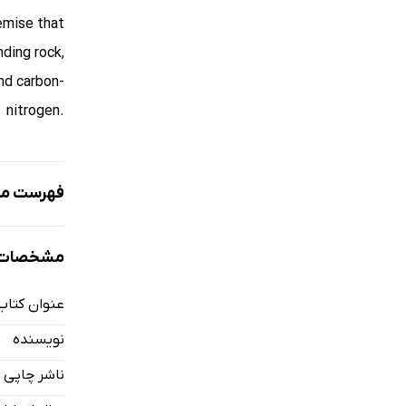
emise that
nding rock,
nd carbon-
nitrogen.
فهرست مط
gical Time
مشخصات ک
 time scale
ng methods
عنوان کتاب
ng methods
نویسنده
Earthquake
ناشر چاپی
earthquake?