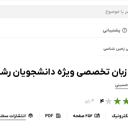
پشتیبانی
 زمین شناسی
زبان تخصصی ویژه دانشجویان رشت
حسینی
★
★
۴
۴ رای
انتشارات سخنو
کترونیک
252 صفحه
PDF