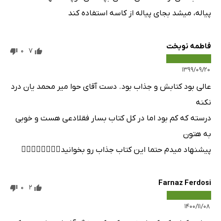
پیاله، میشد بجای پیاله از کاسه استفاده کند
فاطمه نوبخت
0
7
۱۳۹۹/۰۹/۲۰
عالی بود کتابش و جذاب بود. دست آقای حوا میر محمد یان درد
نکنه
درسته که کم بود اما در کل کتاب بسار فقلادعی هست و خوبی
به هتون
پیشنهاد میدم حتما این کتاب جذاب رو بخوانید👍🏻👍🏻😍😍🤩🤩
Farnaz Ferdosi
0
2
۱۴۰۰/۱۱/۰۸