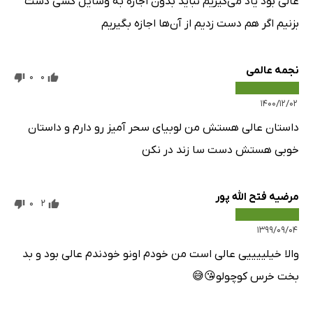
عالی بود یاد می‌گیریم نباید بدون اجازه به وسایل کسی دست
بزنیم اگر هم دست زدیم از آن‌ها اجازه بگیریم
نجمه عالمی
0
0
۱۴۰۰/۱۲/۰۲
داستان عالی هستش من لوبیای سحر آمیز رو دارم و داستان
خوبی هستش دست سا زند در نکن
مرضیه فتح الله پور
0
2
۱۳۹۹/۰۹/۰۴
والا خیلییییی عالی است من خودم اونو خودندم عالی بود و بد
بخت خرس کوچولو😘😅