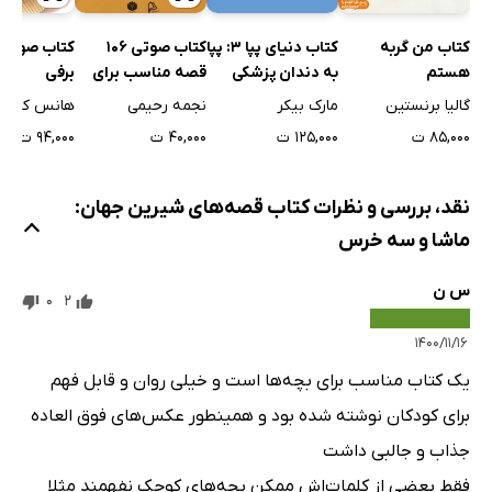
کتاب صوتی 
کتاب من گربه
کتاب دنیای پپا 3: پپا
کتاب صوتی 106
برفی
هستم
به دندان پزشکی
قصه مناسب برای
می‌رود
کودکان با اختلال
گالیا برنستین
مارک بیکر
نجمه رحیمی
نارسایی توجه /
۹۴,۰۰۰ ت
۸۵,۰۰۰ ت
۱۲۵,۰۰۰ ت
۴۰,۰۰۰ ت
فزون‌ کنشی (بیش
فعالی)
نقد، بررسی و نظرات کتاب قصه‌های شیرین جهان:
ماشا و سه خرس
س ن
0
2
۱۴۰۰/۱۱/۱۶
یک کتاب مناسب برای بچه‌ها است و خیلی روان و قابل فهم
برای کودکان نوشته شده بود و همینطور عکس‌های فوق العاده
جذاب و جالبی داشت
فقط بعضی از کلمات‌اش ممکن بچه‌های کوچک نفهمند مثلا