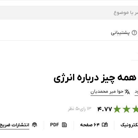
پشتیبانی
مه چیز درباره انرژی
د
حوا میر محمدیان
★
★
۴.۷۷
۱۳ رای
۵ نظر
●
انتشارات ضریح 
کترونیک
64 صفحه
PDF