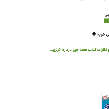
یی
 خوبه 🤩
 نظرات کتاب همه چیز درباره انرژی...