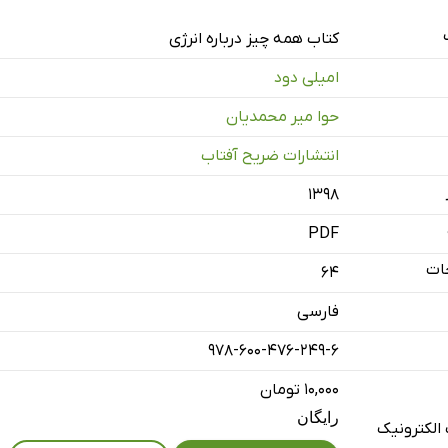
کتاب همه چیز درباره انرژی
یل
امیلی دود
ی
حوا میر محمدیان
انتشارات ضریح آفتاب
۱۳۹۸
امرئی
PDF
ات
64
فارسی
‌ای
ایی
978-600-476-249-6
۱۰,۰۰۰ تومان
رایگان
الکترونیک