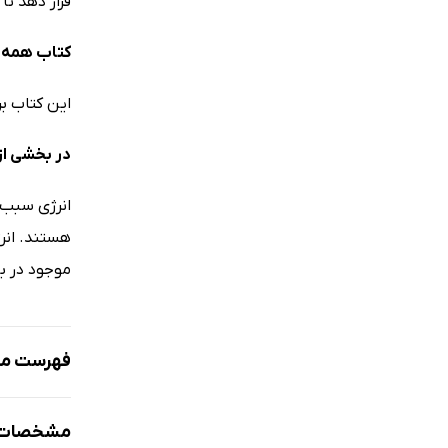
قرار دهد تا 
کتاب همه چ
این کتاب بر
در بخشی از
انرژی سبب و
هستند. انرژ
موجود در با
فهرست مط
انرژی چیس
مشخصات ک
خورشید