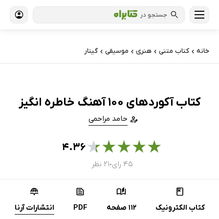
جستجو در
خانه
کتاب‌ متنی
هنری
موسیقی
گیتار
›
›
›
›
کتاب آکوردهای 100 آهنگ خاطره انگیز
حامد مراحمی
★
★
★
★
★
۴.۳۶
۴۵ رای
۲۱ نظر
●
کتاب الکترونیک
112 صفحه
PDF
انتشارات آرنا