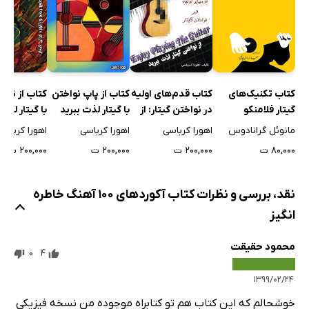
کتاب تکنیک‌های
کتاب قدم‌های اولیه
کتاب از پاپ نواختن
کتاب از نواخ
گیتار فلامنکو
در نواختن گیتار: از
با گیتار لذت ببرید
با گیتار لذت 
نواختن گیتار لذت
آموزش جامع 
مانوئل گرانادوس
اهورا کرباسی
اهورا کرباسی
اهورا کرباسی
ببرید 1
آکورد برای گی
۸۰,۰۰۰ ت
۲۰۰,۰۰۰ ت
۲۰۰,۰۰۰ ت
۲۰۰,۰۰۰ ت
نقد، بررسی و نظرات کتاب آکوردهای 100 آهنگ خاطره
انگیز
محمود حقیقت
0
4
۱۳۹۹/۰۲/۲۴
خوشحالم که این کتاب هم تو کتابراه موجوده من نسخه فیزیکی