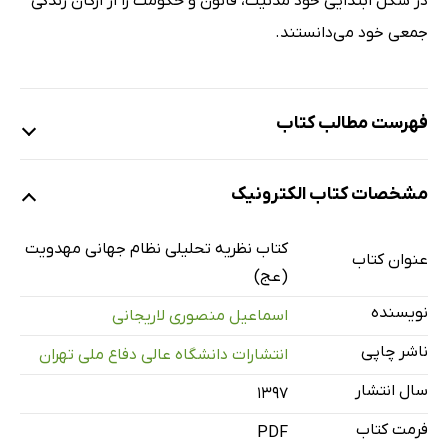
در شکل ابتدایی خود مدنیت، قانون و حکومت را از ارکان زندگی
جمعی خود می‌دانستند.
فهرست مطالب کتاب
مقدمه
مشخصات کتاب الکترونیک
بخش اول: مبادی نظریه تحلیلی نظام جهانی مهدویت
فصل اول: ارکان پژوهه تحلیل
کتاب نظریه تحلیلی نظام جهانی مهدویت
عنوان کتاب
فصل دوم: دکترین ولایت فقیه (رویکرد همگرا)
(عج)
فصل سوم: خاستگاه عرفانی ولایت فقیه (از علامه سید حیدر
نویسنده
اسماعیل منصوری لاریجانی
آملی تا امام خمینی)
ناشر چاپی
انتشارات دانشگاه عالی دفاع ملی تهران
بخش دوم: استراتژی دفاعی در امنیت پایدار جهانی
سال انتشار
۱۳۹۷
فصل اول: کلیاتی دربارۀ‌ استراتژی
فرمت کتاب
فصل دوم: استراتژی دفاعی از نگاه امام خمینی
PDF