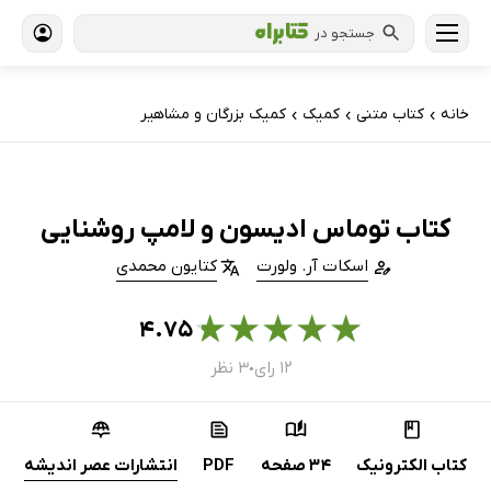
جستجو در
خانه
کتاب‌ متنی
کمیک
کمیک بزرگان و مشاهیر
›
›
›
کتاب توماس ادیسون و لامپ روشنایی
اسکات آر. ولورت
کتایون محمدی
★
★
★
★
★
۴.۷۵
۱۲ رای
۳ نظر
●
کتاب الکترونیک
34 صفحه
PDF
انتشارات عصر اندیشه