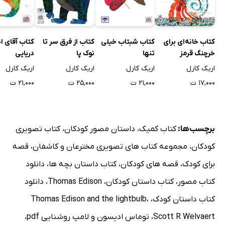
کتاب خانه‌ای برای
کتاب شبتاب خیلی
کتاب از فرق سر تا
کتاب آقای 
خرچنگ قرمز
تنها
نوک پا
دریایی
اریک کارل
اریک کارل
اریک کارل
اریک کارل
۱۷,۰۰۰ ت
۲۱,۰۰۰ ت
۲۵,۰۰۰ ت
۲۱,۰۰۰ ت
برچسب‌ها:
کتاب کمیک
،
داستان مصور کودکان
،
کتاب تصویری
کودکان
،
مجموعه کتاب های تصویری مخترعان و کاشفان
،
قصه
برای کودک
،
قصه های کودکان
،
کتاب داستان بچه ها
،
دانلود
کتاب مصور
،
کتاب داستان کودکان
،
Thomas Edison
،
دانلود
کتاب داستان کودک
،
،
Thomas Edison and the lightbulb‬
Scott R Welvaert
،
توماس ادیسون و لامپ روشنایی pdf
،