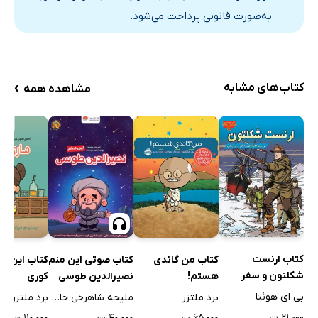
به‌صورت قانونی پرداخت می‌شود.
›
کتاب‌های مشابه
مشاهده همه
کتاب ارنست
کتاب من گاندی
کتاب صوتی این منم
کتاب این من
شکلتون و سفر
هستم!
نصیرالدین طوسی
کوری
اکتشافی به قاره
بی ای هوئنا
برد ملتزر
ملیحه شاهرخی جاوید
برد ملتزر
جنوبگان
۲۱,۰۰۰ ت