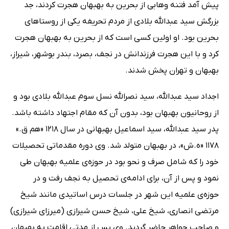
پیش آمد فتنه وهابی از بحرین به بهبهان هجرت کردند، جد
بزرگش سید عبدالله بلادی از مردم تحریفه یکی از روستاهای
بحرین بود. او اولین کسی است که از بحرین به بهبهان هجرت
کرد و با این هجرت فرزندانش در نجف، بصرد، بندر بوشهر، شیراز،
بهبهان و تهران پخش شدند.
اجداد سید عبدالله، سید نصرالله نسل سوم عبدالله بلادی بود و
از روحانیون بهبهان بود، بدون آن که مقام اجتهاد داشته باشد.
پدر سید عبدالله، سید اسماعیل بهبهانی در سال 1218 «هم ق.»
1178 «ه.ش»، در بهبهان متولد شد. وی دوره مقدماتی تحصیلات
خود را که شامل صرف و نحو بود در حوزه‌ی علمیه بهبهان طی
نمود و پس از آن، برای ادامه‌ی تحصیل به نجف رفت و در
حوزه‌ی علمیه این شهر در جلسات درس اساتیدی مانند شیخ
مرتضی انصاری، شیخ علی، شیخ حسن شیرازی (میرزای شیرازی)
و صاحب جواهر حاضر گردید. وی پس از مدتی اقامت به بهبهان