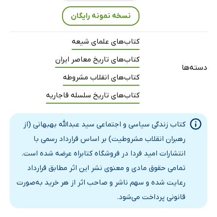
بحران سازی
نسخه نمونه رایگان
اعلام حکومت نظامی
سینه در برابر گلوله
کتاب‌های علمای شیعه
استفاده از فشار بین‌المللی
کتاب‌های تاریخ معاصر ایران
دلایل بست نشینی در سفارت انگلیس
دسته‌ها
کتاب‌های انقلاب مشروطه
رهبری بلامنازع
کتاب‌های تاریخ سلسله قاجاریه
سقوط عین الدوله
افتتاح تشریفاتی مجلس
کتاب زندگی سیاسی و اجتماعی سید عبدالله بهبهانی (از
تدوین نظامنانه و شروع انتخابات تهران
رهبران انقلاب مشروطیت) بر اساس قرارداد رسمی با
مسأله‌ی زمین‌های طرشت
انتشارات امید فردا در فروشگاه کتابراه عرضه شده است.
رد نظامنانه انتخابات از سوی دربار
تمامی حقوق مادی و معنوی نشر این اثر مطابق قرارداد
انتخابات و مسأله‌ی اقلیت‌های مذهبی
رعایت شده و سهم ناشر و صاحب اثر از هر خرید به‌صورت
انتخابات شهرستان‌ها
قانونی پرداخت می‌شود.
کدورت