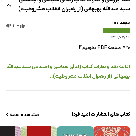
قسم نامه‌ی محمد علی شاه
سید عبدالله بهبهانی (از رهبران انقلاب مشروطیت)
حلقه‌ی مفقوده تاریخ مکتوب انقلاب مشروطیت
درگیری رئیس مجلس با بهبهانی
مجید Tav
1
0
تیر خلاص به اعتماد شاه
۱۳۹۹/۰۷/۲۹
تدارک برای کودتا آغاز کودتا
۷۲۰ صفحه PDF بخونیم؟!
آغاز عملیات نظامی
دستگیری بهبهانی
ادامه نقد و نظرات کتاب زندگی سیاسی و اجتماعی سید عبدالله
تهران پس از کودتا
بهبهانی (از رهبران انقلاب مشروطیت)...
سرنوشت دستگیر شدگان
بهبهانی در تبعید
باغشاه، پایتخت ایران
بست نشینی مشروطه خواهان در سفارت عثمانی آزادی
›
کتاب‌های انتشارات امید فردا
مشاهده همه
بهبهانی از قلعه‌ی بزهرود
خلا رهبری