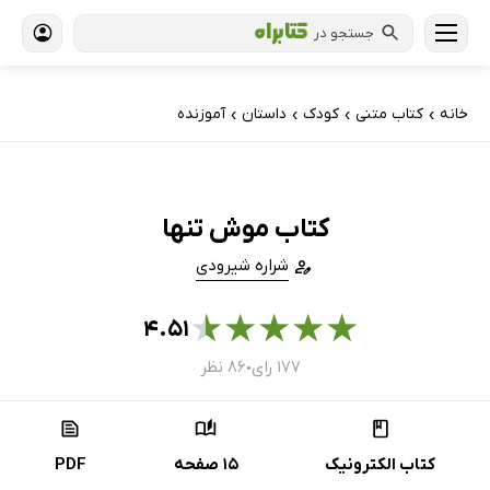
جستجو در
خانه
کتاب‌ متنی
کودک
داستان
آموزنده
›
›
›
›
کتاب موش تنها
شراره شیرودی
★
★
★
★
★
۴.۵۱
۱۷۷ رای
۸۶ نظر
●
کتاب الکترونیک
15 صفحه
PDF