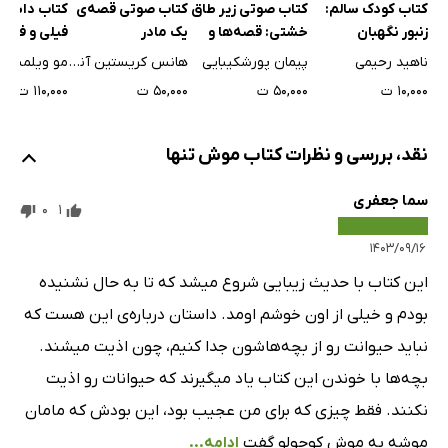
کتاب کودک سالم:
کتاب صوتی قصه‌ی
کتاب داستا‌
کتاب صوتی زیر طاق
زنبور نگهبان
یک مادر
خشتی: قصه‌ها و
پرنده نشست
ترانه‌ها
ناهید رحیمی
هانس کریستین آندرسن
مو ویلمس
پیمان پورشکیبایی
سرت!
۱۰,۰۰۰ ت
۵۰,۰۰۰ ت
۱۱۰,۰۰۰ ت
۵۰,۰۰۰ ت
نقد، بررسی و نظرات کتاب موش تنها
سما جعفری
0
1
۱۴۰۳/۰۹/۱۶
این کتاب با حدیث زیبایی شروع میشد که تا به حال نشنیده
بودم و خیلی از اون خوشم اومد. داستان درباره‌ی این هست که
نباید حیوانت رو از بچه‌هاشون جدا کنیم، چون اذیت میشند.
بچه‌ها با خوندن این کتاب یاد میگیرند که حیوانات رو اذیت
نکنند. فقط چیزی که برای من عجیب بود، این بودش که مامان
موشه به موش کوچولو گفت
ادامه...