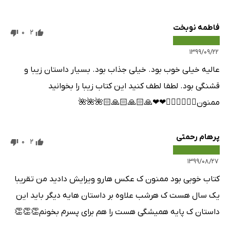
فاطمه نوبخت
0
2
۱۳۹۹/۰۹/۲۲
عالیه خیلی خوب بود. خیلی جذاب بود. بسیار داستان زیبا و
قشنگی بود. لطفا لطف کنید این کتاب زیبا را بخوانید
ممنون👍🏻👍🏻👍🏻❤❤🙏🏻🙏🏻🙏🏻🌺🌺🌺
پرهام رحمتی
0
2
۱۳۹۹/۰۸/۲۷
کتاب خوبی بود ممنون ک عکس هارو ویرایش دادید من تقریبا
یک سال هست ک هرشب علاوه بر داستان هایه دیگر باید این
داستان ک پایه همیشگی هست را هم برای پسرم بخونم👏👏👏