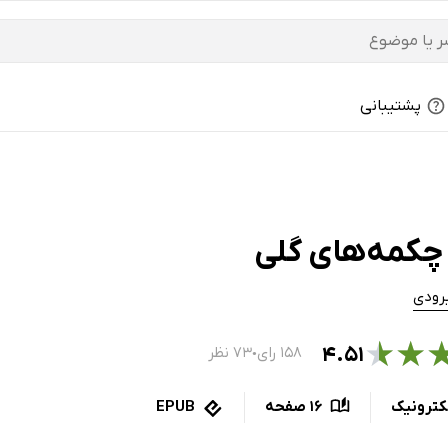
پشتیبانی
چکمه‌های گلی
رودی
★
★
۴.۵۱
۱۵۸ رای
۷۳ نظر
●
کترونیک
16 صفحه
EPUB