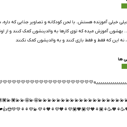
و تصاویر جذابی که داره، بچه‌ها خیلی اشتیاق نشون میدن برای خون
لدینشون کمک کنند و از اونها حرف‌شنوی داشته باشند. همچنین این 
اندازه خوبه، نه این که فقط و فقط بازی کنند و به والدیشو
آیلی
💛💛💛💛💛💛💛💛💛💛💛💛💛💛💛💛💛💛💛💛برای دخترم خوندم،
💫🤩💫🤩💫💫💟💫💟💟🤩💟🤩🤩💟🤩💟💟🤩🥳🥳😍💟🧡🧡💟🥳
💟⚘🧡💜💟🧡💟💜⚘🧡💜⚘🧡⚘💜💫💜⚘⚘💚💚😍👍❤🌺🧡🧡💜