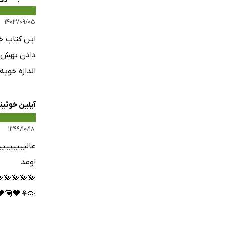
۱۴۰۳/۰۹/۰۵
دنش یا گوش
که بازی به
ن کمک نکنند
ن خوئینی ها
۱۳۹۹/۱۰/۱۸
 خیلی خوشش
اومد
🧡💟🥳😍
😙☺️😙😚