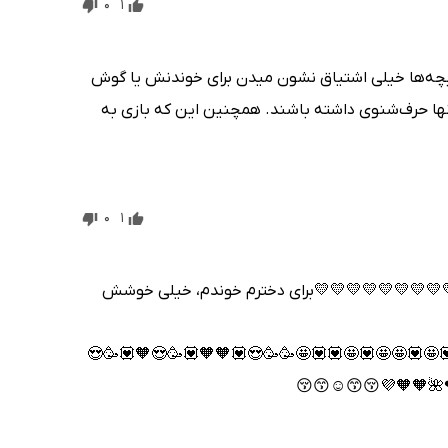
0
1
این کتاب خیلی خیلی آموزنده هستش. با لحن کودکانه 
دادن بهش.. بهشون آموزش میده که توی کارها به وا
0
1
عالیییییییییییییییییییییییه💛💛💛💛💛💛💛💛
💫💫💫💫💫💫💫💫💫💫💫💫💫💫💫💫💫💫💫💫💫💫
🥳⚘🧡💟🧡🥳⚘🧡🥳⚘