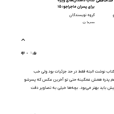
کتاب داستان‌های ویژه
خداحافظی
برای پسران ماجراجو: 15
داستان جالب و هیجان
گروه نویسندگان
انگیز پسرانه
۱۰,۰۰۰ ت
0
1
کتاب نوشت البته فقط در حد جزئیات بود ولی خب
ا هم پدره همش غمگینه حتی تو آخرین عکس که پسرشو
ش باید بهتر می‌بود. بچه‌ها خیلی به تصاویر دقت