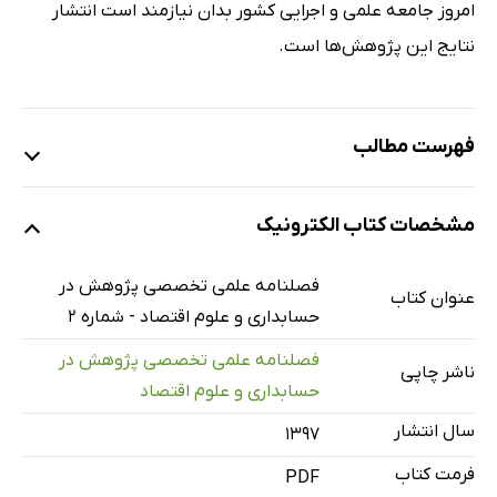
امروز جامعه علمی و اجرایی کشور بدان نیازمند است انتشار
نتایج این پژوهش‌ها است.
فهرست مطالب
مقایسه تطبیقی مدل‌های چند عاملی در بازار سرمایه ایران
مشخصات کتاب الکترونیک
بررسی تاثیر قابلیت مقایسه صورت‌های مالی بر هزینه حقوق
صاحبان سهام بازده سهام در شرکت‌های پذیرفته شده در بورس
فصلنامه علمی تخصصی پژوهش در
عنوان کتاب
اوراق بهادار تهران
حسابداری و علوم اقتصاد - شماره 2
کیفیت افشا بر نقدشوندگی سهام و سرمایه شرکت‌ها، در بورس
فصلنامه علمی تخصصی پژوهش در
ناشر چاپی
اوراق بهادار تهران
حسابداری و علوم اقتصاد
بررسی اثرات و کارکردهای حاکمیت شرکتی و مسئولیت اجتماعی
سال انتشار
۱۳۹۷
در مؤسسات مالی و بانک‌ها
فرمت کتاب
PDF
چالش تحول اداری جهت استقرار سامانه‌های مدیریت در