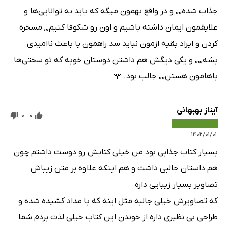
جذاب شده,,,, و در واقع بهمون میگه که باید به توانایی‌ها و
علایقمون ایمان داشته باشیم و اون رو شکوفا کنیم,,, مسخره
کردن و ایراد بقیه ازمون نباید سد راهمون یا باعث ناامیدی
بشه,,,,, و یکی دیگش هم داشتن دوستان خوبه که تو سختی‌ها
باهامون هستن,,,, جالب بود. 🌹
آیناز بهبهانی
0
0
۱۴۰۲/۰۱/۰۱
بسیار کتاب جذابی بود من خیلی کتابش رو دوست داشتم چون
هم داستان جالبی داشت و هم اینکه علاوه بر متن زیباش
تصاویر بسیار زیبایی داره
که تصاویرش خیلی جالبه مثل اینه که با مداد کشیده شده و
طراحی بی نظیری داره از خوندن این کتاب خیلی لذت بردم شما