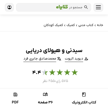
جستجو در
خانه
کتاب‌ متنی
کمیک
کمیک کودکان
›
›
›
سیدنی و هیولای دریایی
دیوید الیوت
محمدصادق جابری فرد
★
★
★
★
★
۴.۴
۵۷۵ رای
۲۵۵ نظر
●
کتاب الکترونیک
36 صفحه
PDF